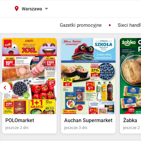
Warszawa
Gazetki promocyjne
Sieci hand
Auchan Supermarket
Żabka
POLOma
jeszcze 3 dni
jeszcze 2 dni
jeszcze 2 