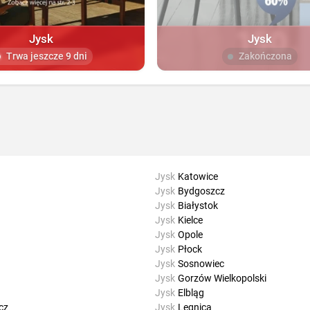
Jysk
Jysk
Trwa jeszcze 9 dni
Zakończona
Jysk
Katowice
Jysk
Bydgoszcz
Jysk
Białystok
Jysk
Kielce
Jysk
Opole
Jysk
Płock
Jysk
Sosnowiec
Jysk
Gorzów Wielkopolski
Jysk
Elbląg
cz
Jysk
Legnica