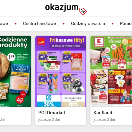
lowe
Centra handlowe
Godziny otwarcia
Porad
rket
Kaufland
Biedronka
dni
jeszcze 2 dni
jeszcze 22 dni