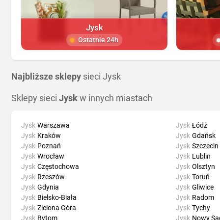
Jysk
Ostatnie 24h
Najbliższe sklepy
sieci Jysk
Sklepy sieci
Jysk
w innych miastach
Jysk
Warszawa
Jysk
Łódź
Jysk
Kraków
Jysk
Gdańsk
Jysk
Poznań
Jysk
Szczecin
Jysk
Wrocław
Jysk
Lublin
Jysk
Częstochowa
Jysk
Olsztyn
Jysk
Rzeszów
Jysk
Toruń
Jysk
Gdynia
Jysk
Gliwice
Jysk
Bielsko-Biała
Jysk
Radom
Jysk
Zielona Góra
Jysk
Tychy
Jysk
Bytom
Jysk
Nowy Są