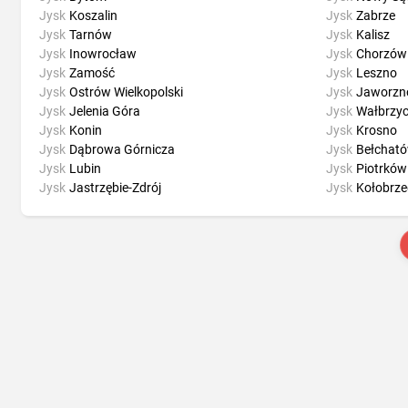
Jysk
Koszalin
Jysk
Zabrze
Jysk
Tarnów
Jysk
Kalisz
Jysk
Inowrocław
Jysk
Chorzów
Jysk
Zamość
Jysk
Leszno
Jysk
Ostrów Wielkopolski
Jysk
Jaworzn
Jysk
Jelenia Góra
Jysk
Wałbrzy
Jysk
Konin
Jysk
Krosno
Jysk
Dąbrowa Górnicza
Jysk
Bełchat
Jysk
Lubin
Jysk
Piotrków
Jysk
Jastrzębie-Zdrój
Jysk
Kołobrze