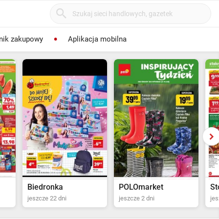
nik zakupowy
Aplikacja mobilna
POLOmarket
Stokrotka Supermarket
Ka
jeszcze 2 dni
jeszcze 3 dni
od 