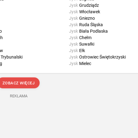
Jysk
Grudziądz
Jysk
Włocławek
Jysk
Gniezno
Jysk
Ruda Śląska
o
Jysk
Biała Podlaska
ch
Jysk
Chełm
Jysk
Suwałki
ów
Jysk
Ełk
 Trybunalski
Jysk
Ostrowiec Świętokrzyski
g
Jysk
Mielec
ZOBACZ WIĘCEJ
REKLAMA