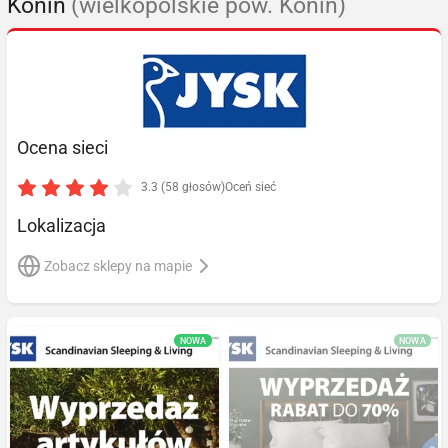
Konin
(wielkopolskie pow. Konin)
Ocena sieci
3.3 (58 głosów)
Oceń sieć
Lokalizacja
Zobacz sklepy na mapie
NOWA
NOWA