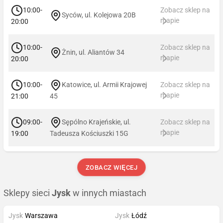
10:00-
Zobacz sklep na
Syców, ul. Kolejowa 20B
mapie
20:00
10:00-
Zobacz sklep na
Żnin, ul. Aliantów 34
mapie
20:00
10:00-
Katowice, ul. Armii Krajowej
Zobacz sklep na
mapie
21:00
45
09:00-
Sępólno Krajeńskie, ul.
Zobacz sklep na
mapie
19:00
Tadeusza Kościuszki 15G
ZOBACZ WIĘCEJ
Sklepy sieci
Jysk
w innych miastach
Jysk
Warszawa
Jysk
Łódź