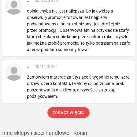
...
03/12/2015
opinia chyba nie jest najlepsza- bo jak widzę a
obserwuję promocje to towar jest najpierw
podwindowany a poetm obniżony i jest drożej niż
przed promocją . Obserwowałam na przykładzie szafy
którą chciałam sobie kupić przez półtora roku i wyszło
jak można zrobić promocje. To tylko patrzłam na szafe
a teraz poddam sobie inny towar.
...
28/11/2014
Zamówiłem materac za 3tysiące 3 tygodnie temu, zero
odzewu, zero kontaktu, telefony są odrzucane, brak
poszanowania dla klienta, oczywiście za zakup
podziękowałem.
ZOBACZ WIĘCEJ
Inne sklepy i sieci handlowe - Konin