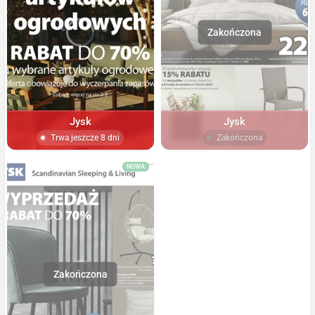
Jysk
Jysk
Trwa jeszcze 8 dni
Zakończona
NOWA