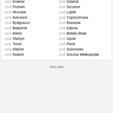
Jysk
Kraków
Jysk
Gdańsk
Jysk
Poznań
Jysk
Szczecin
Jysk
Wrocław
Jysk
Lublin
Jysk
Katowice
Jysk
Częstochowa
Jysk
Bydgoszcz
Jysk
Rzeszów
Jysk
Białystok
Jysk
Gdynia
Jysk
Kielce
Jysk
Bielsko-Biała
Jysk
Olsztyn
Jysk
Opole
Jysk
Toruń
Jysk
Płock
Jysk
Gliwice
Jysk
Sosnowiec
Jysk
Radom
Jysk
Gorzów Wielkopolski
REKLAMA