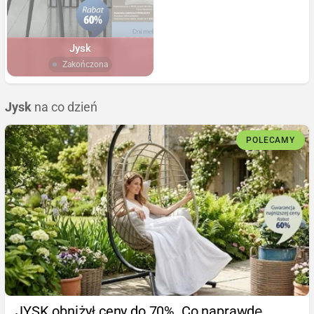
Jysk
Zakończona
Jysk
na co dzień
POLECAMY
JYSK obniżył ceny do 70%. Co naprawdę