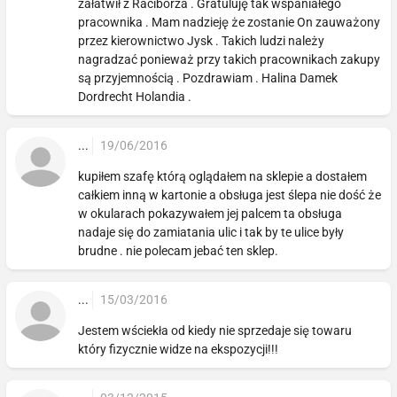
załatwił z Raciborza . Gratuluję tak wspaniałego
pracownika . Mam nadzieję że zostanie On zauważony
przez kierownictwo Jysk . Takich ludzi należy
nagradzać ponieważ przy takich pracownikach zakupy
są przyjemnością . Pozdrawiam . Halina Damek
Dordrecht Holandia .
...
19/06/2016
kupiłem szafę którą oglądałem na sklepie a dostałem
całkiem inną w kartonie a obsługa jest ślepa nie dość że
w okularach pokazywałem jej palcem ta obsługa
nadaje się do zamiatania ulic i tak by te ulice były
brudne . nie polecam jebać ten sklep.
...
15/03/2016
Jestem wściekła od kiedy nie sprzedaje się towaru
który fizycznie widze na ekspozycji!!!