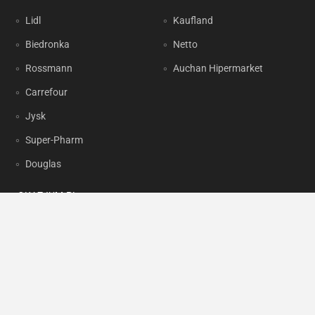
Lidl
Kaufland
Biedronka
Netto
Rossmann
Auchan Hipermarket
Carrefour
Jysk
Super-Pharm
Douglas
OKAZJUM.PL
Kontakt
Reklama
Prywatność
Korzystanie z portalu oznacza akceptację
Regulaminu
oraz
Polityki
prywatności
.
Ustawienia preferencji
.
Copyright by
INTERIA.PL
1999-2026. Wszystkie prawa zastrzeżone.