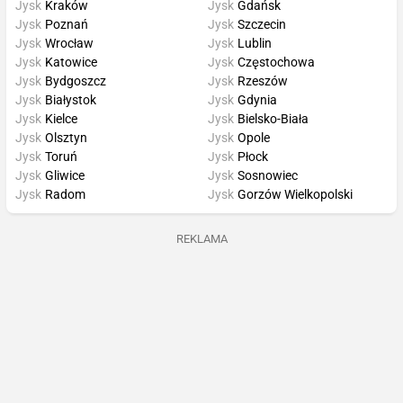
Jysk
Kraków
Jysk
Gdańsk
Jysk
Poznań
Jysk
Szczecin
Jysk
Wrocław
Jysk
Lublin
Jysk
Katowice
Jysk
Częstochowa
Jysk
Bydgoszcz
Jysk
Rzeszów
Jysk
Białystok
Jysk
Gdynia
Jysk
Kielce
Jysk
Bielsko-Biała
Jysk
Olsztyn
Jysk
Opole
Jysk
Toruń
Jysk
Płock
Jysk
Gliwice
Jysk
Sosnowiec
Jysk
Radom
Jysk
Gorzów Wielkopolski
REKLAMA