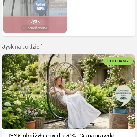
Jysk
Zakończona
Jysk
na co dzień
POLECAMY
JYSK obniżył ceny do 70%. Co naprawdę