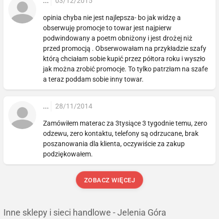
...
03/12/2015
opinia chyba nie jest najlepsza- bo jak widzę a
obserwuję promocje to towar jest najpierw
podwindowany a poetm obniżony i jest drożej niż
przed promocją . Obserwowałam na przykładzie szafy
którą chciałam sobie kupić przez półtora roku i wyszło
jak można zrobić promocje. To tylko patrzłam na szafe
a teraz poddam sobie inny towar.
...
28/11/2014
Zamówiłem materac za 3tysiące 3 tygodnie temu, zero
odzewu, zero kontaktu, telefony są odrzucane, brak
poszanowania dla klienta, oczywiście za zakup
podziękowałem.
ZOBACZ WIĘCEJ
Inne sklepy i sieci handlowe - Jelenia Góra