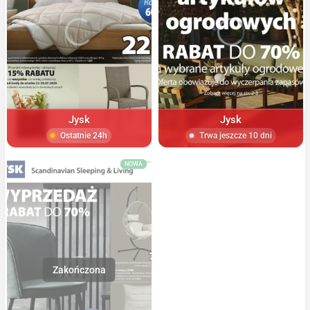
Jysk
Jysk
Ostatnie 24h
Trwa jeszcze 10 dni
NOWA