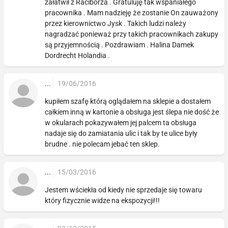
załatwił z Raciborza . Gratuluję tak wspaniałego
pracownika . Mam nadzieję że zostanie On zauważony
przez kierownictwo Jysk . Takich ludzi należy
nagradzać ponieważ przy takich pracownikach zakupy
są przyjemnością . Pozdrawiam . Halina Damek
Dordrecht Holandia .
...
19/06/2016
kupiłem szafę którą oglądałem na sklepie a dostałem
całkiem inną w kartonie a obsługa jest ślepa nie dość że
w okularach pokazywałem jej palcem ta obsługa
nadaje się do zamiatania ulic i tak by te ulice były
brudne . nie polecam jebać ten sklep.
...
15/03/2016
Jestem wściekła od kiedy nie sprzedaje się towaru
który fizycznie widze na ekspozycji!!!