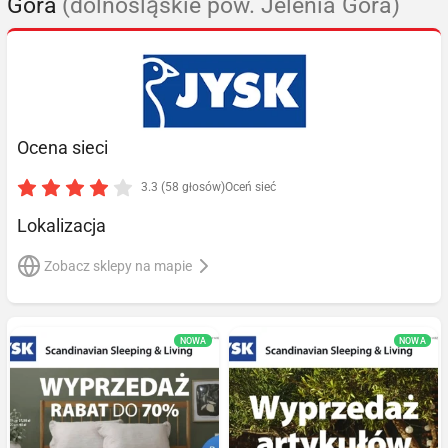
Góra
(dolnośląskie pow. Jelenia Góra)
Ocena sieci
3.3 (58 głosów)
Oceń sieć
Lokalizacja
Zobacz sklepy na mapie
NOWA
NOWA