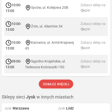
10:00-
Zobacz sklep na
Syców, ul. Kolejowa 20B
mapie
13:00
10:00-
Zobacz sklep na
Żnin, ul. Aliantów 34
mapie
13:00
10:00-
Katowice, ul. Armii Krajowej
Zobacz sklep na
mapie
13:00
45
09:00-
Sępólno Krajeńskie, ul.
Zobacz sklep na
mapie
13:00
Tadeusza Kościuszki 15G
ZOBACZ WIĘCEJ
Sklepy sieci
Jysk
w innych miastach
Jysk
Warszawa
Jysk
Łódź