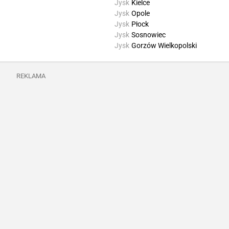
Jysk
Kielce
Jysk
Opole
Jysk
Płock
Jysk
Sosnowiec
Jysk
Gorzów Wielkopolski
REKLAMA