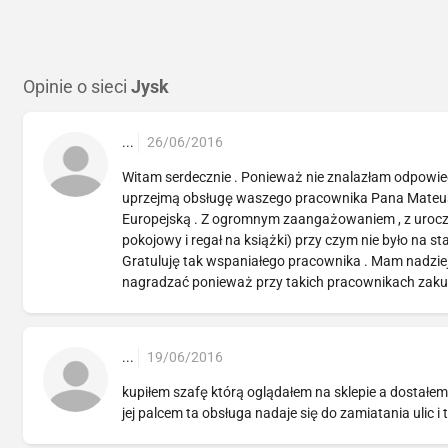
Opinie o sieci
Jysk
...
26/06/2016
Witam serdecznie . Ponieważ nie znalazłam odpowie
uprzejmą obsługę waszego pracownika Pana Mateusz
Europejską . Z ogromnym zaangażowaniem , z uroc
pokojowy i regał na książki) przy czym nie było na st
Gratuluję tak wspaniałego pracownika . Mam nadziej
nagradzać ponieważ przy takich pracownikach zakup
...
19/06/2016
kupiłem szafę którą oglądałem na sklepie a dostałem
jej palcem ta obsługa nadaje się do zamiatania ulic i t