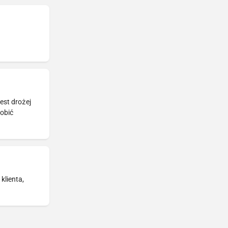
est drożej
robić
klienta,