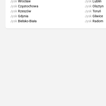
Jysk
Wrocław
Jysk
Lublin
Jysk
Częstochowa
Jysk
Olsztyn
Jysk
Rzeszów
Jysk
Toruń
Jysk
Gdynia
Jysk
Gliwice
Jysk
Bielsko-Biała
Jysk
Radom