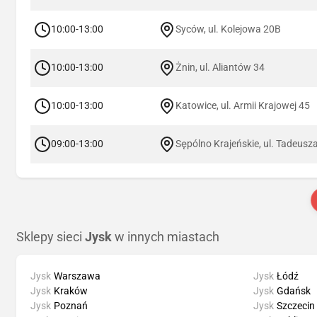
10:00-13:00
Syców, ul. Kolejowa 20B
10:00-13:00
Żnin, ul. Aliantów 34
10:00-13:00
Katowice, ul. Armii Krajowej 45
09:00-13:00
Sępólno Krajeńskie, ul. Tadeusz
Sklepy sieci
Jysk
w innych miastach
Jysk
Warszawa
Jysk
Łódź
Jysk
Kraków
Jysk
Gdańsk
Jysk
Poznań
Jysk
Szczecin