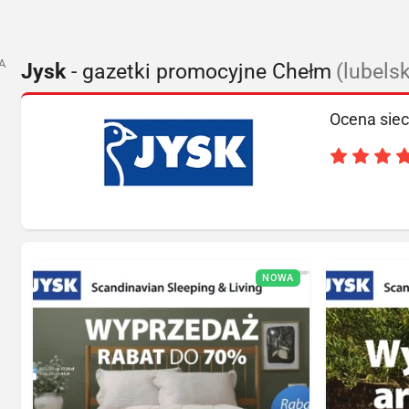
A
Jysk
- gazetki promocyjne Chełm
(lubels
Ocena siec
NOWA