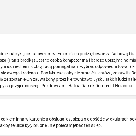
dniej rubryki ,postanowiłam w tym miejscu podziękować za fachową i b
a (Pan z bródką) Jest to osoba kompetentna i bardzo uprzejma na mi
zym uśmiechem i dobrą radą pomagał nam wybrać odpowiedni towar ( k
anie owego kredensu , Pan Mateusz aby nie stracić klientów , załatwił z Ra
ę że zostanie On zauważony przez kierownictwo Jysk . Takich ludzi nal
y są przyjemnością . Pozdrawiam . Halina Damek Dordrecht Holandia .
 całkiem inną w kartonie a obsługa jest ślepa nie dość że w okularach 
ak by te ulice były brudne . nie polecam jebać ten sklep.