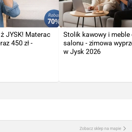
ż JYSK! Materac
Stolik kawowy i meble
raz 450 zł -
salonu - zimowa wypr
w Jysk 2026
Zobacz sklep na mapie