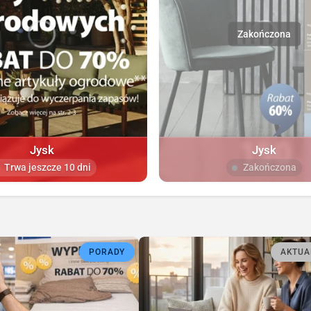
Jysk
Jysk
Trwa jeszcze 10 dni
Zakończona
PORADY
AKTUA