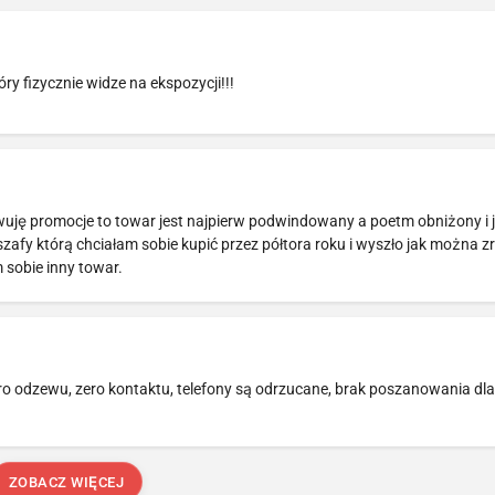
ry fizycznie widze na ekspozycji!!!
erwuję promocje to towar jest najpierw podwindowany a poetm obniżony i j
afy którą chciałam sobie kupić przez półtora roku i wyszło jak można z
 sobie inny towar.
o odzewu, zero kontaktu, telefony są odrzucane, brak poszanowania dla 
ZOBACZ WIĘCEJ