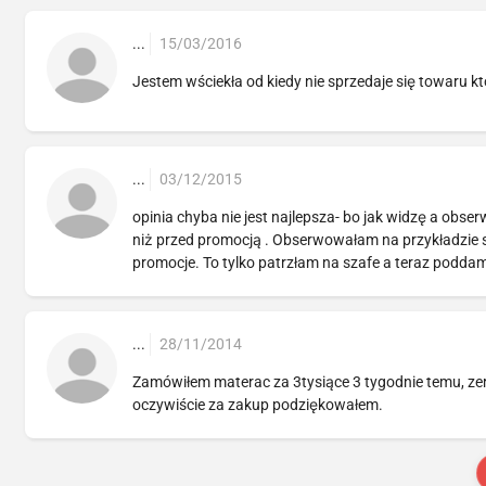
...
15/03/2016
Jestem wściekła od kiedy nie sprzedaje się towaru któ
...
03/12/2015
opinia chyba nie jest najlepsza- bo jak widzę a obs
niż przed promocją . Obserwowałam na przykładzie sz
promocje. To tylko patrzłam na szafe a teraz poddam
...
28/11/2014
Zamówiłem materac za 3tysiące 3 tygodnie temu, zer
oczywiście za zakup podziękowałem.