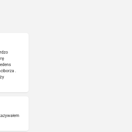
ardzo
arę
redens
ciborza .
eży
pokazywałem