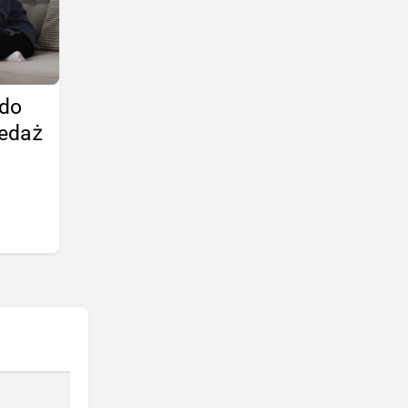
 do
zedaż