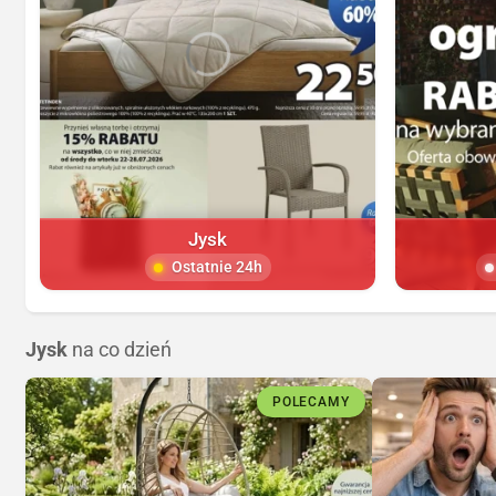
Jysk
Ostatnie 24h
Jysk
na co dzień
POLECAMY