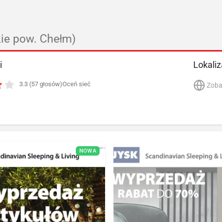
kie pow. Chełm)
i
Lokaliz
3.3 (57 głosów)
Oceń sieć
Zoba
NOWA