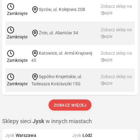
Zobacz sklep na
Syców, ul. Kolejowa 20B
mapie
Zamknięte
Zobacz sklep na
Żnin, ul. Aliantów 34
mapie
Zamknięte
Katowice, ul. Armii Krajowej
Zobacz sklep na
mapie
Zamknięte
45
Sępólno Krajeńskie, ul.
Zobacz sklep na
mapie
Zamknięte
Tadeusza Kościuszki 15G
ZOBACZ WIĘCEJ
Sklepy sieci
Jysk
w innych miastach
Jysk
Warszawa
Jysk
Łódź