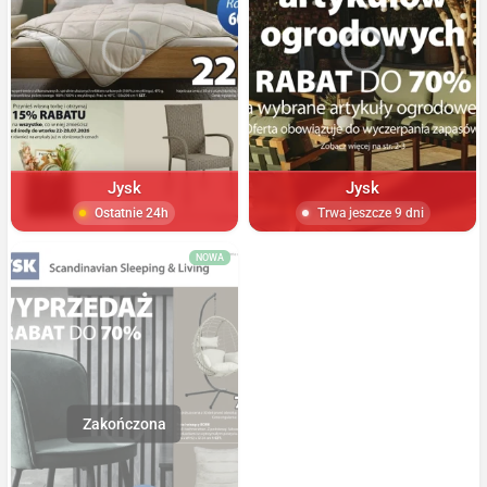
Jysk
Jysk
Ostatnie 24h
Trwa jeszcze 9 dni
NOWA