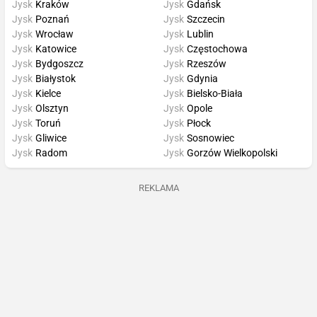
Jysk
Kraków
Jysk
Gdańsk
Jysk
Poznań
Jysk
Szczecin
Jysk
Wrocław
Jysk
Lublin
Jysk
Katowice
Jysk
Częstochowa
Jysk
Bydgoszcz
Jysk
Rzeszów
Jysk
Białystok
Jysk
Gdynia
Jysk
Kielce
Jysk
Bielsko-Biała
Jysk
Olsztyn
Jysk
Opole
Jysk
Toruń
Jysk
Płock
Jysk
Gliwice
Jysk
Sosnowiec
Jysk
Radom
Jysk
Gorzów Wielkopolski
REKLAMA