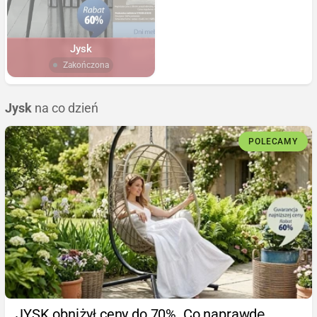
Jysk
Zakończona
Jysk
na co dzień
POLECAMY
JYSK obniżył ceny do 70%. Co naprawdę