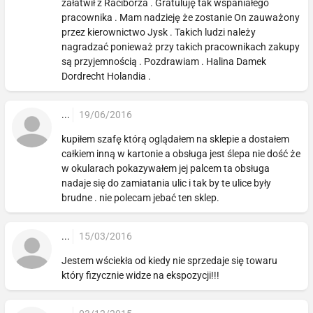
załatwił z Raciborza . Gratuluję tak wspaniałego
pracownika . Mam nadzieję że zostanie On zauważony
przez kierownictwo Jysk . Takich ludzi należy
nagradzać ponieważ przy takich pracownikach zakupy
są przyjemnością . Pozdrawiam . Halina Damek
Dordrecht Holandia .
...
19/06/2016
kupiłem szafę którą oglądałem na sklepie a dostałem
całkiem inną w kartonie a obsługa jest ślepa nie dość że
w okularach pokazywałem jej palcem ta obsługa
nadaje się do zamiatania ulic i tak by te ulice były
brudne . nie polecam jebać ten sklep.
...
15/03/2016
Jestem wściekła od kiedy nie sprzedaje się towaru
który fizycznie widze na ekspozycji!!!