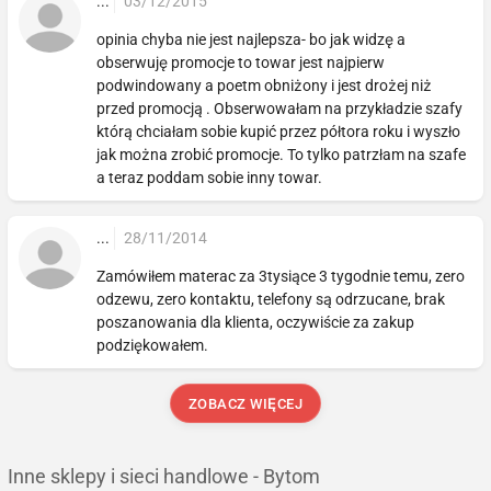
...
03/12/2015
opinia chyba nie jest najlepsza- bo jak widzę a
obserwuję promocje to towar jest najpierw
podwindowany a poetm obniżony i jest drożej niż
przed promocją . Obserwowałam na przykładzie szafy
którą chciałam sobie kupić przez półtora roku i wyszło
jak można zrobić promocje. To tylko patrzłam na szafe
a teraz poddam sobie inny towar.
...
28/11/2014
Zamówiłem materac za 3tysiące 3 tygodnie temu, zero
odzewu, zero kontaktu, telefony są odrzucane, brak
poszanowania dla klienta, oczywiście za zakup
podziękowałem.
ZOBACZ WIĘCEJ
Inne sklepy i sieci handlowe - Bytom