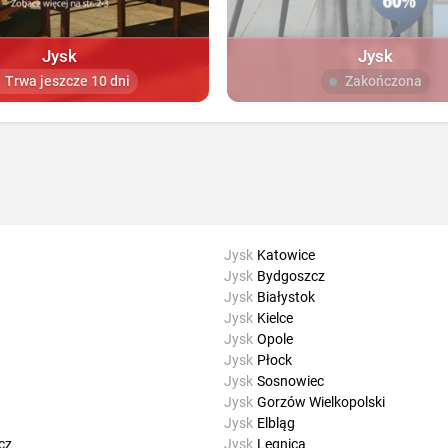
Jysk
Jysk
Trwa jeszcze 10 dni
Zakończona
Jysk
Katowice
Jysk
Bydgoszcz
Jysk
Białystok
Jysk
Kielce
Jysk
Opole
Jysk
Płock
Jysk
Sosnowiec
Jysk
Gorzów Wielkopolski
Jysk
Elbląg
cz
Jysk
Legnica