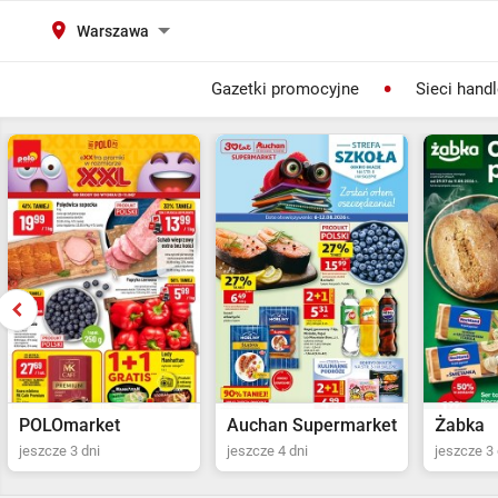
Warszawa
Gazetki promocyjne
Sieci hand
Auchan Supermarket
Żabka
POLOma
jeszcze 4 dni
jeszcze 3 dni
Ostatni dz