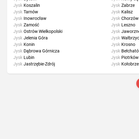
Jysk
Koszalin
Jysk
Zabrze
Jysk
Tarnów
Jysk
Kalisz
Jysk
Inowrocław
Jysk
Chorzów
Jysk
Zamość
Jysk
Leszno
Jysk
Ostrów Wielkopolski
Jysk
Jaworzn
Jysk
Jelenia Góra
Jysk
Wałbrzy
Jysk
Konin
Jysk
Krosno
Jysk
Dąbrowa Górnicza
Jysk
Bełchat
Jysk
Lubin
Jysk
Piotrków
Jysk
Jastrzębie-Zdrój
Jysk
Kołobrze