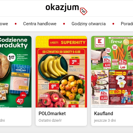
lowe
Centra handlowe
Godziny otwarcia
Porad
rket
Kaufland
Biedronka
ień!
jeszcze 3 dni
Ostatni dzień!