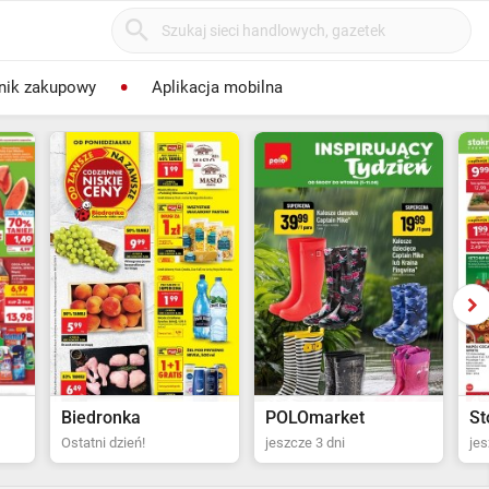
nik zakupowy
Aplikacja mobilna
POLOmarket
Stokrotka Supermarket
Bi
jeszcze 3 dni
jeszcze 4 dni
za 