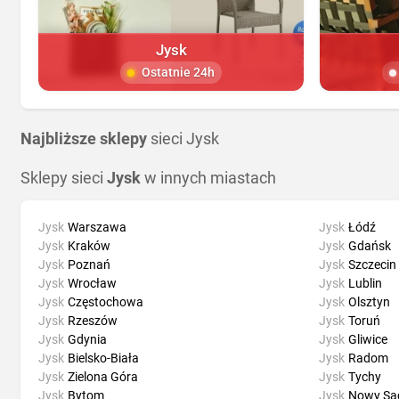
Jysk
Ostatnie 24h
Najbliższe sklepy
sieci Jysk
Sklepy sieci
Jysk
w innych miastach
Jysk
Warszawa
Jysk
Łódź
Jysk
Kraków
Jysk
Gdańsk
Jysk
Poznań
Jysk
Szczecin
Jysk
Wrocław
Jysk
Lublin
Jysk
Częstochowa
Jysk
Olsztyn
Jysk
Rzeszów
Jysk
Toruń
Jysk
Gdynia
Jysk
Gliwice
Jysk
Bielsko-Biała
Jysk
Radom
Jysk
Zielona Góra
Jysk
Tychy
Jysk
Bytom
Jysk
Nowy Są