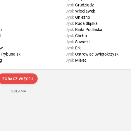
Jysk
Grudziądz
Jysk
Włocławek
Jysk
Gniezno
Jysk
Ruda Śląska
o
Jysk
Biała Podlaska
ch
Jysk
Chełm
Jysk
Suwałki
ów
Jysk
Ełk
 Trybunalski
Jysk
Ostrowiec Świętokrzyski
g
Jysk
Mielec
ZOBACZ WIĘCEJ
REKLAMA