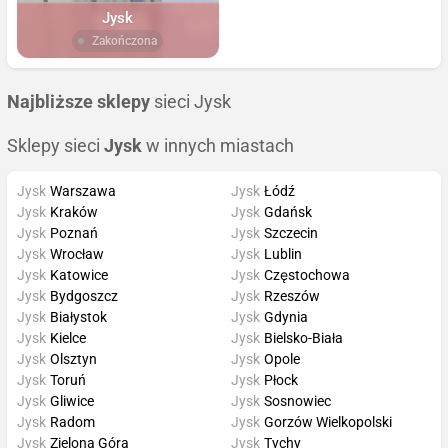
Jysk
Zakończona
Najbliższe sklepy
sieci Jysk
Sklepy sieci
Jysk
w innych miastach
Jysk
Warszawa
Jysk
Łódź
Jysk
Kraków
Jysk
Gdańsk
Jysk
Poznań
Jysk
Szczecin
Jysk
Wrocław
Jysk
Lublin
Jysk
Katowice
Jysk
Częstochowa
Jysk
Bydgoszcz
Jysk
Rzeszów
Jysk
Białystok
Jysk
Gdynia
Jysk
Kielce
Jysk
Bielsko-Biała
Jysk
Olsztyn
Jysk
Opole
Jysk
Toruń
Jysk
Płock
Jysk
Gliwice
Jysk
Sosnowiec
Jysk
Radom
Jysk
Gorzów Wielkopolski
Jysk
Zielona Góra
Jysk
Tychy