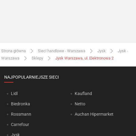
Strona główna
Sieci handlowe - Warszawa
Jysk
Jysk -
Warszawa
Sklepy
Jysk Warszawa, ul. Elektronowa 2
NAJPOPULARNIEJSZE SIECI
Lidl
Kaufland
Biedronka
Netto
Rossmann
Auchan Hipermarket
Carrefour
Jysk