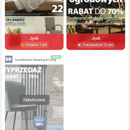
Jysk
Jysk
Ostatnie 3 dni
Trwa jeszcze 12 dni
NOWA