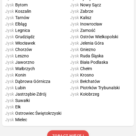
Jysk
Bytom
Jysk
Nowy Sącz
Jysk
Koszalin
Jysk
Zabrze
Jysk
Tarnów
Jysk
Kalisz
Jysk
Elbląg
Jysk
Inowrocław
Jysk
Legnica
Jysk
Zamość
Jysk
Grudziądz
Jysk
Ostrów Wielkopolski
Jysk
Włocławek
Jysk
Jelenia Góra
Jysk
Chorzów
Jysk
Gniezno
Jysk
Leszno
Jysk
Ruda Śląska
Jysk
Jaworzno
Jysk
Biała Podlaska
Jysk
Wałbrzych
Jysk
Chełm
Jysk
Konin
Jysk
Krosno
Jysk
Dąbrowa Górnicza
Jysk
Bełchatów
Jysk
Lubin
Jysk
Piotrków Trybunalski
Jysk
Jastrzębie-Zdrój
Jysk
Kołobrzeg
Jysk
Suwałki
Jysk
Ełk
Jysk
Ostrowiec Świętokrzyski
Jysk
Mielec
ZOBACZ WIĘCEJ