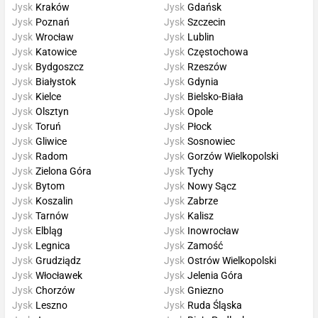
Jysk
Kraków
Jysk
Gdańsk
Jysk
Poznań
Jysk
Szczecin
Jysk
Wrocław
Jysk
Lublin
Jysk
Katowice
Jysk
Częstochowa
Jysk
Bydgoszcz
Jysk
Rzeszów
Jysk
Białystok
Jysk
Gdynia
Jysk
Kielce
Jysk
Bielsko-Biała
Jysk
Olsztyn
Jysk
Opole
Jysk
Toruń
Jysk
Płock
Jysk
Gliwice
Jysk
Sosnowiec
Jysk
Radom
Jysk
Gorzów Wielkopolski
Jysk
Zielona Góra
Jysk
Tychy
Jysk
Bytom
Jysk
Nowy Sącz
Jysk
Koszalin
Jysk
Zabrze
Jysk
Tarnów
Jysk
Kalisz
Jysk
Elbląg
Jysk
Inowrocław
Jysk
Legnica
Jysk
Zamość
Jysk
Grudziądz
Jysk
Ostrów Wielkopolski
Jysk
Włocławek
Jysk
Jelenia Góra
Jysk
Chorzów
Jysk
Gniezno
Jysk
Leszno
Jysk
Ruda Śląska