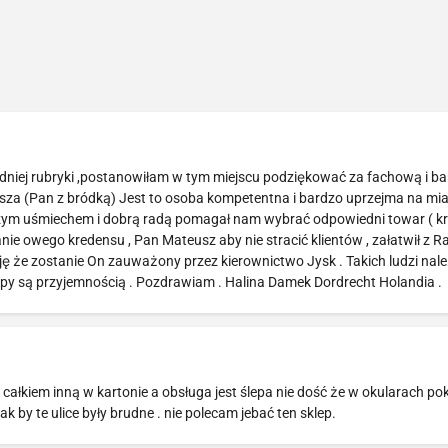
dniej rubryki ,postanowiłam w tym miejscu podziękować za fachową i b
a (Pan z bródką) Jest to osoba kompetentna i bardzo uprzejma na mi
zym uśmiechem i dobrą radą pomagał nam wybrać odpowiedni towar ( k
anie owego kredensu , Pan Mateusz aby nie stracić klientów , załatwił z Ra
ę że zostanie On zauważony przez kierownictwo Jysk . Takich ludzi nal
y są przyjemnością . Pozdrawiam . Halina Damek Dordrecht Holandia .
 całkiem inną w kartonie a obsługa jest ślepa nie dość że w okularach 
ak by te ulice były brudne . nie polecam jebać ten sklep.