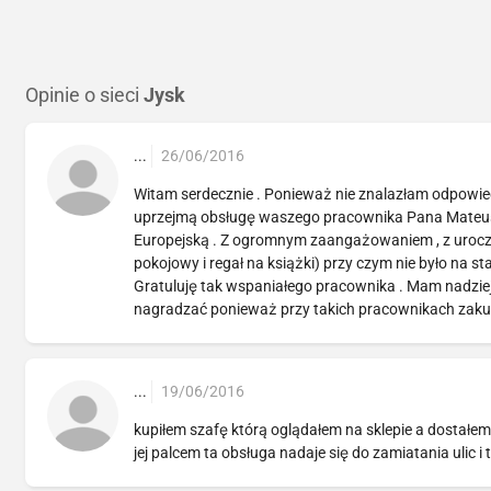
Opinie o sieci
Jysk
...
26/06/2016
Witam serdecznie . Ponieważ nie znalazłam odpowie
uprzejmą obsługę waszego pracownika Pana Mateusz
Europejską . Z ogromnym zaangażowaniem , z uroc
pokojowy i regał na książki) przy czym nie było na st
Gratuluję tak wspaniałego pracownika . Mam nadziej
nagradzać ponieważ przy takich pracownikach zakup
...
19/06/2016
kupiłem szafę którą oglądałem na sklepie a dostałem
jej palcem ta obsługa nadaje się do zamiatania ulic i t