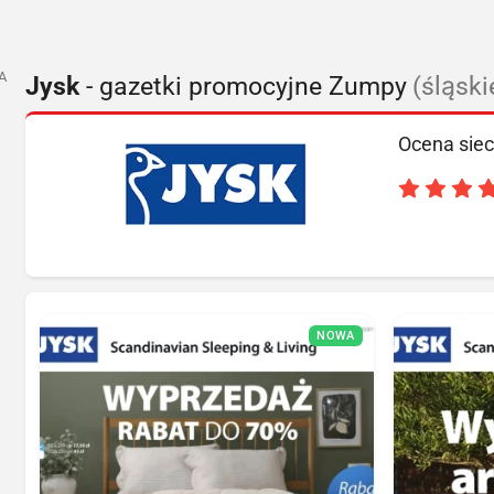
A
Jysk
- gazetki promocyjne Zumpy
(śląski
Ocena siec
NOWA