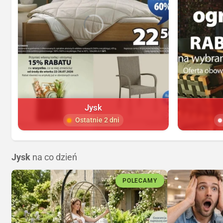
Jysk
Ostatnie 2 dni
Jysk
na co dzień
POLECAMY