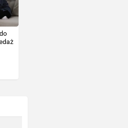
 do
zedaż