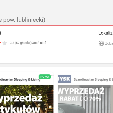
e pow. lubliniecki)
i
Lokaliz
3.3 (57 głosów)
Oceń sieć
Zoba
NOWA