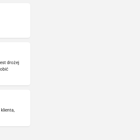
est drożej
robić
klienta,