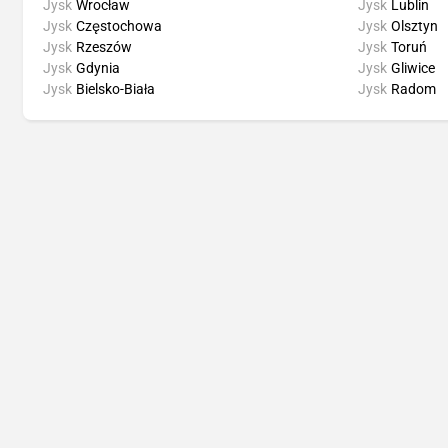
Jysk
Wrocław
Jysk
Lublin
Jysk
Częstochowa
Jysk
Olsztyn
Jysk
Rzeszów
Jysk
Toruń
Jysk
Gdynia
Jysk
Gliwice
Jysk
Bielsko-Biała
Jysk
Radom