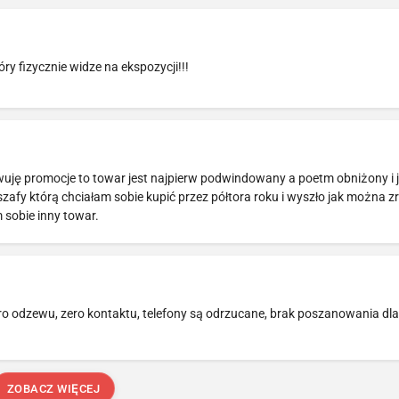
ry fizycznie widze na ekspozycji!!!
erwuję promocje to towar jest najpierw podwindowany a poetm obniżony i j
afy którą chciałam sobie kupić przez półtora roku i wyszło jak można z
 sobie inny towar.
o odzewu, zero kontaktu, telefony są odrzucane, brak poszanowania dla 
ZOBACZ WIĘCEJ