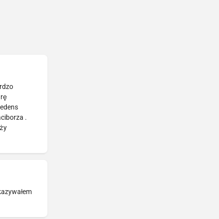
ardzo
arę
redens
ciborza .
eży
pokazywałem