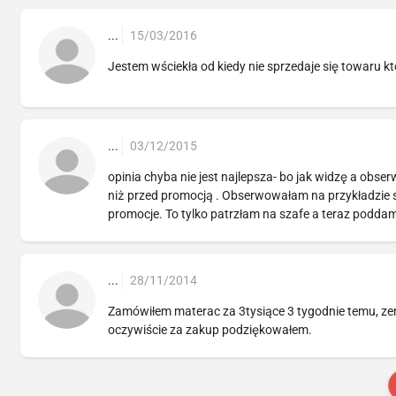
...
15/03/2016
Jestem wściekła od kiedy nie sprzedaje się towaru któ
...
03/12/2015
opinia chyba nie jest najlepsza- bo jak widzę a obs
niż przed promocją . Obserwowałam na przykładzie sz
promocje. To tylko patrzłam na szafe a teraz poddam
...
28/11/2014
Zamówiłem materac za 3tysiące 3 tygodnie temu, zer
oczywiście za zakup podziękowałem.