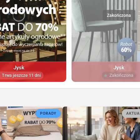
Jysk
Jysk
Trwa jeszcze 11 dni
Zakończona
PORADY
AKTUA