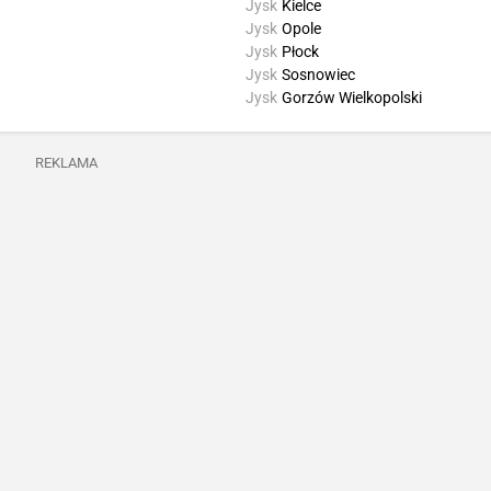
Jysk
Kielce
Jysk
Opole
Jysk
Płock
Jysk
Sosnowiec
Jysk
Gorzów Wielkopolski
REKLAMA