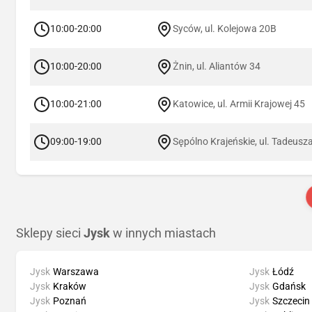
10:00-20:00
Syców, ul. Kolejowa 20B
10:00-20:00
Żnin, ul. Aliantów 34
10:00-21:00
Katowice, ul. Armii Krajowej 45
09:00-19:00
Sępólno Krajeńskie, ul. Tadeusz
Sklepy sieci
Jysk
w innych miastach
Jysk
Warszawa
Jysk
Łódź
Jysk
Kraków
Jysk
Gdańsk
Jysk
Poznań
Jysk
Szczecin