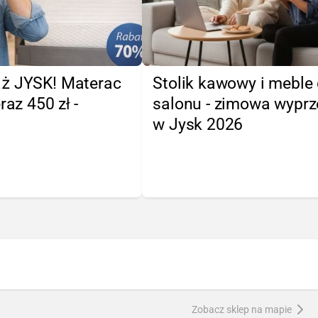
ż JYSK! Materac
Stolik kawowy i meble
raz 450 zł -
salonu - zimowa wypr
w Jysk 2026
Zobacz sklep na mapie