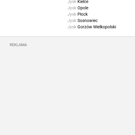
Jysk
Kielce
Jysk
Opole
Jysk
Płock
Jysk
Sosnowiec
Jysk
Gorzów Wielkopolski
REKLAMA