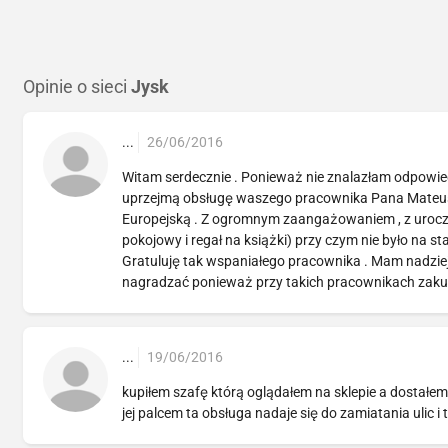
Opinie o sieci
Jysk
...
26/06/2016
Witam serdecznie . Ponieważ nie znalazłam odpowie
uprzejmą obsługę waszego pracownika Pana Mateusz
Europejską . Z ogromnym zaangażowaniem , z uroc
pokojowy i regał na książki) przy czym nie było na st
Gratuluję tak wspaniałego pracownika . Mam nadziej
nagradzać ponieważ przy takich pracownikach zakup
...
19/06/2016
kupiłem szafę którą oglądałem na sklepie a dostałem
jej palcem ta obsługa nadaje się do zamiatania ulic i t