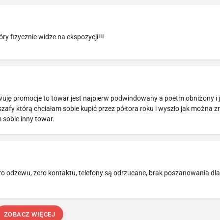
ry fizycznie widze na ekspozycji!!!
erwuję promocje to towar jest najpierw podwindowany a poetm obniżony i j
afy którą chciałam sobie kupić przez półtora roku i wyszło jak można z
 sobie inny towar.
o odzewu, zero kontaktu, telefony są odrzucane, brak poszanowania dla 
ZOBACZ WIĘCEJ