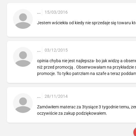
...
15/03/2016
Jestem wściekła od kiedy nie sprzedaje się towaru któ
...
03/12/2015
opinia chyba nie jest najlepsza- bo jak widzę a obs
niż przed promocją . Obserwowałam na przykładzie sz
promocje. To tylko patrzłam na szafe a teraz poddam
...
28/11/2014
Zamówiłem materac za 3tysiące 3 tygodnie temu, zer
oczywiście za zakup podziękowałem.