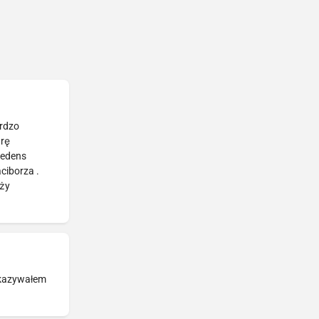
ardzo
arę
redens
ciborza .
eży
pokazywałem