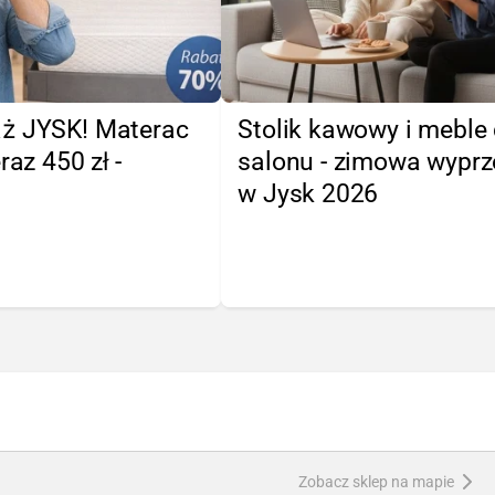
ż JYSK! Materac
Stolik kawowy i meble
raz 450 zł -
salonu - zimowa wypr
w Jysk 2026
Zobacz sklep na mapie