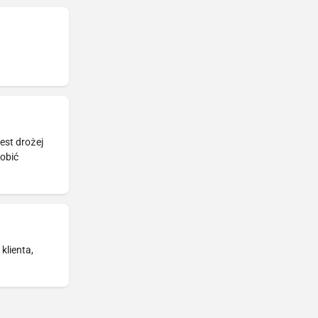
est drożej
robić
klienta,