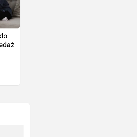
 do
zedaż