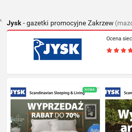
A
Jysk
- gazetki promocyjne Zakrzew
(mazo
Ocena siec
NOWA