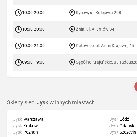
10:00-20:00
Syców, ul. Kolejowa 20B
10:00-20:00
Żnin, ul. Aliantów 34
10:00-21:00
Katowice, ul. Armii Krajowej 45
09:00-19:00
Sępólno Krajeńskie, ul. Tadeusz
Sklepy sieci
Jysk
w innych miastach
Jysk
Warszawa
Jysk
Łódź
Jysk
Kraków
Jysk
Gdańsk
Jysk
Poznań
Jysk
Szczecin