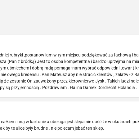
dniej rubryki ,postanowiłam w tym miejscu podziękować za fachową i b
a (Pan z bródką) Jest to osoba kompetentna i bardzo uprzejma na mi
zym uśmiechem i dobrą radą pomagał nam wybrać odpowiedni towar ( k
anie owego kredensu , Pan Mateusz aby nie stracić klientów , załatwił z Ra
ę że zostanie On zauważony przez kierownictwo Jysk . Takich ludzi nal
y są przyjemnością . Pozdrawiam . Halina Damek Dordrecht Holandia .
 całkiem inną w kartonie a obsługa jest ślepa nie dość że w okularach 
ak by te ulice były brudne . nie polecam jebać ten sklep.