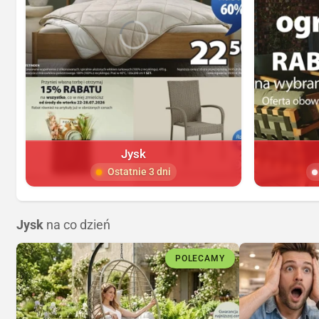
Jysk
Ostatnie 3 dni
Jysk
na co dzień
POLECAMY