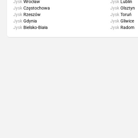
Jysk
Wrocław
Jysk
Lublin
Jysk
Częstochowa
Jysk
Olsztyn
Jysk
Rzeszów
Jysk
Toruń
Jysk
Gdynia
Jysk
Gliwice
Jysk
Bielsko-Biała
Jysk
Radom