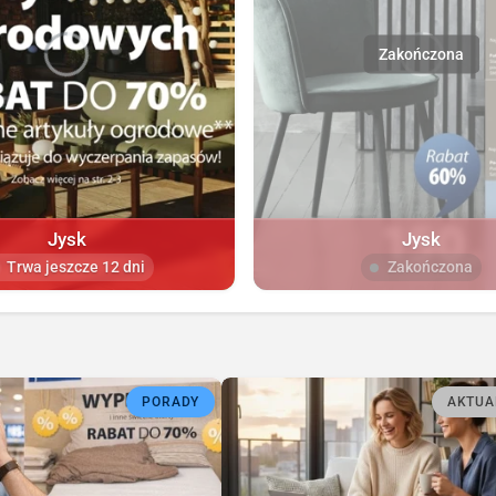
Jysk
Jysk
Trwa jeszcze 12 dni
Zakończona
PORADY
AKTUA