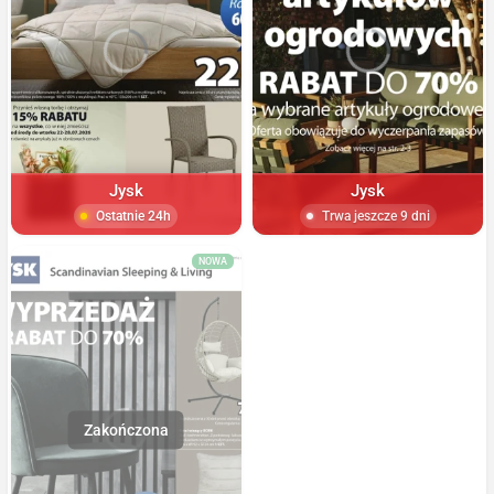
Jysk
Jysk
Ostatnie 24h
Trwa jeszcze 9 dni
NOWA