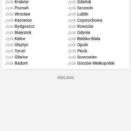
Jysk
Kraków
Jysk
Gdańsk
Jysk
Poznań
Jysk
Szczecin
Jysk
Wrocław
Jysk
Lublin
Jysk
Katowice
Jysk
Częstochowa
Jysk
Bydgoszcz
Jysk
Rzeszów
Jysk
Białystok
Jysk
Gdynia
Jysk
Kielce
Jysk
Bielsko-Biała
Jysk
Olsztyn
Jysk
Opole
Jysk
Toruń
Jysk
Płock
Jysk
Gliwice
Jysk
Sosnowiec
Jysk
Radom
Jysk
Gorzów Wielkopolski
REKLAMA