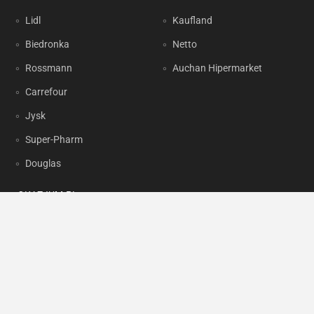
Lidl
Kaufland
Biedronka
Netto
Rossmann
Auchan Hipermarket
Carrefour
Jysk
Super-Pharm
Douglas
OKAZJUM.PL
Kontakt
Reklama
Prywatność
Korzystanie z portalu oznacza akceptację
Regulaminu
oraz
Polityki
prywatności
.
Ustawienia preferencji
.
Copyright by
INTERIA.PL
1999-2026. Wszystkie prawa zastrzeżone.