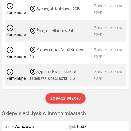
Zobacz sklep na
Syców, ul. Kolejowa 20B
mapie
Zamknięte
Zobacz sklep na
Żnin, ul. Aliantów 34
mapie
Zamknięte
Katowice, ul. Armii Krajowej
Zobacz sklep na
mapie
Zamknięte
45
Sępólno Krajeńskie, ul.
Zobacz sklep na
mapie
Zamknięte
Tadeusza Kościuszki 15G
ZOBACZ WIĘCEJ
Sklepy sieci
Jysk
w innych miastach
Jysk
Warszawa
Jysk
Łódź