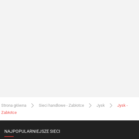
Strona główna
Sieci handlowe - Zabłotce
Jysk
Jysk -
Zabłotce
NAJPOPULARNIEJSZE SIECI