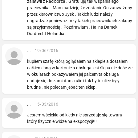
załatwił z Raciborza . Gratuluję tak wspaniałego
pracownika . Mam nadzieję że zostanie On zauważony
przez kierownictwo Jysk . Takich ludzi należy
nagradzać ponieważ przy takich pracownikach zakupy
są przyjemnością . Pozdrawiam . Halina Damek
Dordrecht Holandia .
...
19/06/2016
kupiłem szafę którą oglądałem na sklepie a dostałem
całkiem inną w kartonie a obsługa jest ślepa nie dość że
w okularach pokazywałem jej palcem ta obsługa
nadaje się do zamiatania ulic i tak by te ulice były
brudne . nie polecam jebać ten sklep.
...
15/03/2016
Jestem wściekła od kiedy nie sprzedaje się towaru
który fizycznie widze na ekspozycji!!!