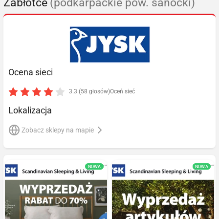
Zabłotce
(podkarpackie pow. sanocki)
Ocena sieci
3.3 (58 głosów)
Oceń sieć
Lokalizacja
Zobacz sklepy na mapie
NOWA
NOWA