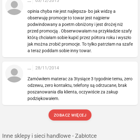
...
03/12/2015
opinia chyba nie jest najlepsza- bo jak widzę a
obserwuję promocje to towar jest najpierw
podwindowany a poetm obniżony i jest drożej niż
przed promocją . Obserwowałam na przykładzie szafy
którą chciałam sobie kupić przez półtora roku i wyszło
jak można zrobić promocje. To tylko patrzłam na szafe
a teraz poddam sobie inny towar.
...
28/11/2014
Zamówiłem materac za 3tysiące 3 tygodnie temu, zero
odzewu, zero kontaktu, telefony są odrzucane, brak
poszanowania dla klienta, oczywiście za zakup
podziękowałem.
ZOBACZ WIĘCEJ
Inne sklepy i sieci handlowe - Zabłotce