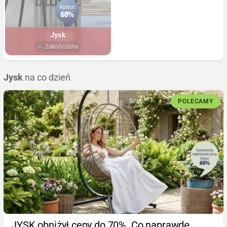
Jysk
Zakończona
Jysk
na co dzień
POLECAMY
JYSK obniżył ceny do 70%. Co naprawdę