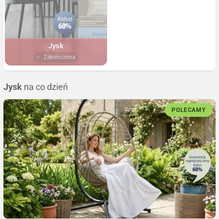
Jysk
Zakończona
Jysk
na co dzień
POLECAMY