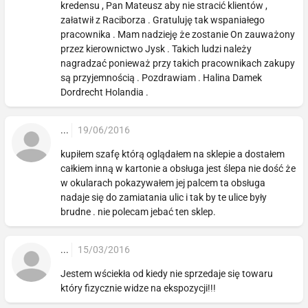
kredensu , Pan Mateusz aby nie stracić klientów ,
załatwił z Raciborza . Gratuluję tak wspaniałego
pracownika . Mam nadzieję że zostanie On zauważony
przez kierownictwo Jysk . Takich ludzi należy
nagradzać ponieważ przy takich pracownikach zakupy
są przyjemnością . Pozdrawiam . Halina Damek
Dordrecht Holandia .
...
19/06/2016
kupiłem szafę którą oglądałem na sklepie a dostałem
całkiem inną w kartonie a obsługa jest ślepa nie dość że
w okularach pokazywałem jej palcem ta obsługa
nadaje się do zamiatania ulic i tak by te ulice były
brudne . nie polecam jebać ten sklep.
...
15/03/2016
Jestem wściekła od kiedy nie sprzedaje się towaru
który fizycznie widze na ekspozycji!!!