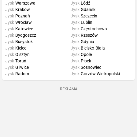
Jysk
Warszawa
Jysk
Łódź
Jysk
Kraków
Jysk
Gdańsk
Jysk
Poznań
Jysk
Szczecin
Jysk
Wrocław
Jysk
Lublin
Jysk
Katowice
Jysk
Częstochowa
Jysk
Bydgoszcz
Jysk
Rzeszów
Jysk
Białystok
Jysk
Gdynia
Jysk
Kielce
Jysk
Bielsko-Biała
Jysk
Olsztyn
Jysk
Opole
Jysk
Toruń
Jysk
Płock
Jysk
Gliwice
Jysk
Sosnowiec
Jysk
Radom
Jysk
Gorzów Wielkopolski
REKLAMA