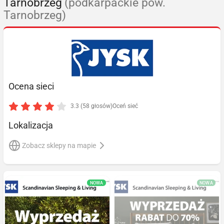
Tarnobrzeg
(podkarpackie pow.
Tarnobrzeg)
Ocena sieci
3.3 (58 głosów)
Oceń sieć
Lokalizacja
Zobacz sklepy na mapie
NOWA
NOWA