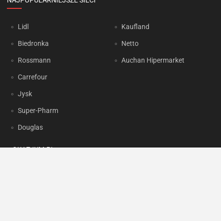
NAJPOPULARNIEJSZE SIECI
Lidl
Kaufland
Biedronka
Netto
Rossmann
Auchan Hipermarket
Carrefour
Jysk
Super-Pharm
Douglas
OKAZJUM.PL
Kontakt
Reklama
Prywatność
Korzystanie z portalu oznacza akceptację
Regulaminu
oraz
Polityki
prywatności
.
Ustawienia preferencji
.