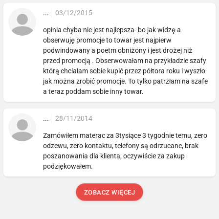
...
03/12/2015
opinia chyba nie jest najlepsza- bo jak widzę a
obserwuję promocje to towar jest najpierw
podwindowany a poetm obniżony i jest drożej niż
przed promocją . Obserwowałam na przykładzie szafy
którą chciałam sobie kupić przez półtora roku i wyszło
jak można zrobić promocje. To tylko patrzłam na szafe
a teraz poddam sobie inny towar.
...
28/11/2014
Zamówiłem materac za 3tysiące 3 tygodnie temu, zero
odzewu, zero kontaktu, telefony są odrzucane, brak
poszanowania dla klienta, oczywiście za zakup
podziękowałem.
ZOBACZ WIĘCEJ