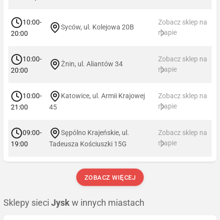
10:00-
Zobacz sklep na
Syców, ul. Kolejowa 20B
mapie
20:00
10:00-
Zobacz sklep na
Żnin, ul. Aliantów 34
mapie
20:00
10:00-
Katowice, ul. Armii Krajowej
Zobacz sklep na
mapie
21:00
45
09:00-
Sępólno Krajeńskie, ul.
Zobacz sklep na
mapie
19:00
Tadeusza Kościuszki 15G
ZOBACZ WIĘCEJ
Sklepy sieci
Jysk
w innych miastach