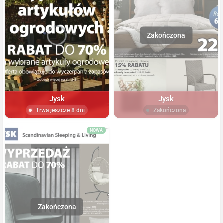
Jysk
Jysk
Trwa jeszcze 8 dni
Zakończona
NOWA