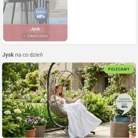
Jysk
Zakończona
Jysk
na co dzień
POLECAMY