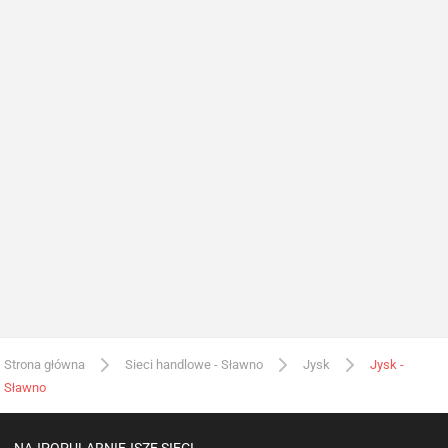
Strona główna
Sieci handlowe - Sławno
Jysk
Jysk -
Sławno