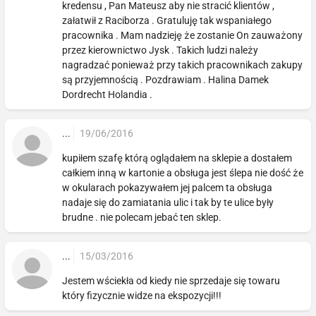
kredensu , Pan Mateusz aby nie stracić klientów ,
załatwił z Raciborza . Gratuluję tak wspaniałego
pracownika . Mam nadzieję że zostanie On zauważony
przez kierownictwo Jysk . Takich ludzi należy
nagradzać ponieważ przy takich pracownikach zakupy
są przyjemnością . Pozdrawiam . Halina Damek
Dordrecht Holandia .
...
19/06/2016
kupiłem szafę którą oglądałem na sklepie a dostałem
całkiem inną w kartonie a obsługa jest ślepa nie dość że
w okularach pokazywałem jej palcem ta obsługa
nadaje się do zamiatania ulic i tak by te ulice były
brudne . nie polecam jebać ten sklep.
...
15/03/2016
Jestem wściekła od kiedy nie sprzedaje się towaru
który fizycznie widze na ekspozycji!!!