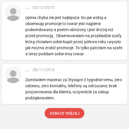
...
03/12/2015
opinia chyba nie jest najlepsza- bo jak widzę a
obserwuję promocje to towar jest najpierw
podwindowany a poetm obniżony i jest drożej niż
przed promocją . Obserwowałam na przykładzie szafy
którą chciałam sobie kupić przez półtora roku i wyszło
jak można zrobić promocje. To tylko patrzłam na szafe
a teraz poddam sobie inny towar.
...
28/11/2014
Zamówiłem materac za 3tysiące 3 tygodnie temu, zero
odzewu, zero kontaktu, telefony są odrzucane, brak
poszanowania dla klienta, oczywiście za zakup
podziękowałem.
ZOBACZ WIĘCEJ