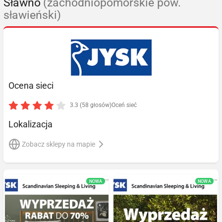
Sławno
(zachodniopomorskie pow.
sławieński)
Ocena sieci
3.3 (58 głosów)
Oceń sieć
Lokalizacja
Zobacz sklepy na mapie
NOWA
NOWA