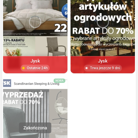
Jysk
Jysk
Ostatnie 24h
Trwa jeszcze 9 dni
NOWA