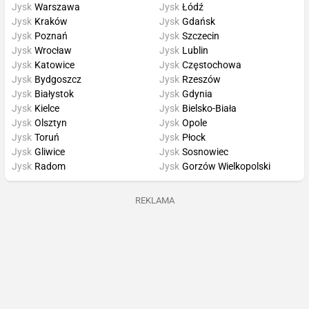
Jysk
Warszawa
Jysk
Łódź
Jysk
Kraków
Jysk
Gdańsk
Jysk
Poznań
Jysk
Szczecin
Jysk
Wrocław
Jysk
Lublin
Jysk
Katowice
Jysk
Częstochowa
Jysk
Bydgoszcz
Jysk
Rzeszów
Jysk
Białystok
Jysk
Gdynia
Jysk
Kielce
Jysk
Bielsko-Biała
Jysk
Olsztyn
Jysk
Opole
Jysk
Toruń
Jysk
Płock
Jysk
Gliwice
Jysk
Sosnowiec
Jysk
Radom
Jysk
Gorzów Wielkopolski
REKLAMA