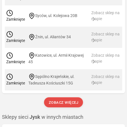
Zobacz sklep na
Syców, ul. Kolejowa 20B
mapie
Zamknięte
Zobacz sklep na
Żnin, ul. Aliantów 34
mapie
Zamknięte
Katowice, ul. Armii Krajowej
Zobacz sklep na
mapie
Zamknięte
45
Sępólno Krajeńskie, ul.
Zobacz sklep na
mapie
Zamknięte
Tadeusza Kościuszki 15G
ZOBACZ WIĘCEJ
Sklepy sieci
Jysk
w innych miastach