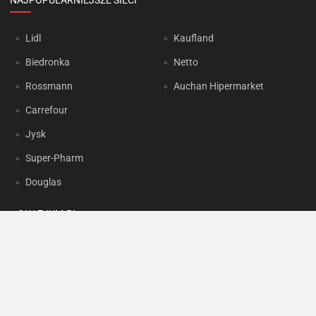
NAJPOPULARNIEJSZE SIECI
Lidl
Kaufland
Biedronka
Netto
Rossmann
Auchan Hipermarket
Carrefour
Jysk
Super-Pharm
Douglas
OKAZJUM.PL
Kontakt
Reklama
Prywatność
Korzystanie z portalu oznacza akceptację
Regulaminu
oraz
Polityki
prywatności
.
Ustawienia preferencji
.