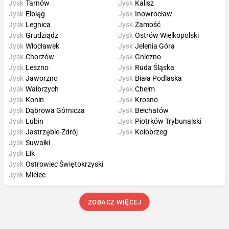
Jysk
Tarnów
Jysk
Kalisz
Jysk
Elbląg
Jysk
Inowrocław
Jysk
Legnica
Jysk
Zamość
Jysk
Grudziądz
Jysk
Ostrów Wielkopolski
Jysk
Włocławek
Jysk
Jelenia Góra
Jysk
Chorzów
Jysk
Gniezno
Jysk
Leszno
Jysk
Ruda Śląska
Jysk
Jaworzno
Jysk
Biała Podlaska
Jysk
Wałbrzych
Jysk
Chełm
Jysk
Konin
Jysk
Krosno
Jysk
Dąbrowa Górnicza
Jysk
Bełchatów
Jysk
Lubin
Jysk
Piotrków Trybunalski
Jysk
Jastrzębie-Zdrój
Jysk
Kołobrzeg
Jysk
Suwałki
Jysk
Ełk
Jysk
Ostrowiec Świętokrzyski
Jysk
Mielec
ZOBACZ WIĘCEJ