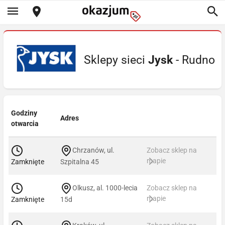
Sklepy sieci
Jysk
- Rudno
Godziny
Adres
otwarcia
Chrzanów, ul.
Zobacz sklep na
mapie
Zamknięte
Szpitalna 45
Olkusz, al. 1000-lecia
Zobacz sklep na
mapie
Zamknięte
15d