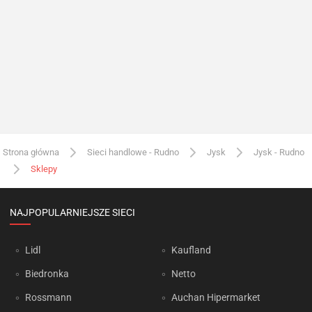
Strona główna
Sieci handlowe - Rudno
Jysk
Jysk - Rudno
Sklepy
NAJPOPULARNIEJSZE SIECI
Lidl
Kaufland
Biedronka
Netto
Rossmann
Auchan Hipermarket