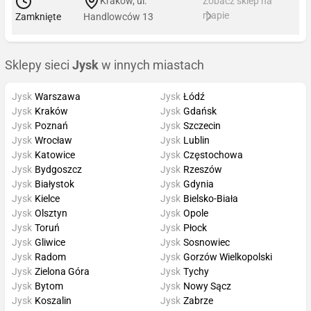
Kraków, ul.
Zobacz sklep na
mapie
Zamknięte
Handlowców 13
Sklepy sieci
Jysk
w innych miastach
Jysk
Warszawa
Jysk
Łódź
Jysk
Kraków
Jysk
Gdańsk
Jysk
Poznań
Jysk
Szczecin
Jysk
Wrocław
Jysk
Lublin
Jysk
Katowice
Jysk
Częstochowa
Jysk
Bydgoszcz
Jysk
Rzeszów
Jysk
Białystok
Jysk
Gdynia
Jysk
Kielce
Jysk
Bielsko-Biała
Jysk
Olsztyn
Jysk
Opole
Jysk
Toruń
Jysk
Płock
Jysk
Gliwice
Jysk
Sosnowiec
Jysk
Radom
Jysk
Gorzów Wielkopolski
Jysk
Zielona Góra
Jysk
Tychy
Jysk
Bytom
Jysk
Nowy Sącz
Jysk
Koszalin
Jysk
Zabrze