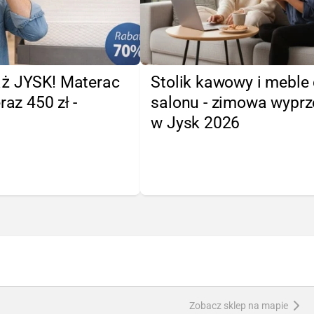
ż JYSK! Materac
Stolik kawowy i meble
raz 450 zł -
salonu - zimowa wypr
w Jysk 2026
Zobacz sklep na mapie