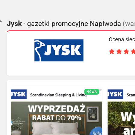
A
Jysk
- gazetki promocyjne Napiwoda
(wa
Ocena siec
NOWA