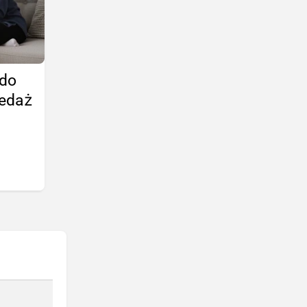
 do
zedaż