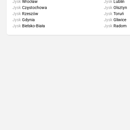
Jysk
Wrocław
Jysk
Lublin
Jysk
Częstochowa
Jysk
Olsztyn
Jysk
Rzeszów
Jysk
Toruń
Jysk
Gdynia
Jysk
Gliwice
Jysk
Bielsko-Biała
Jysk
Radom