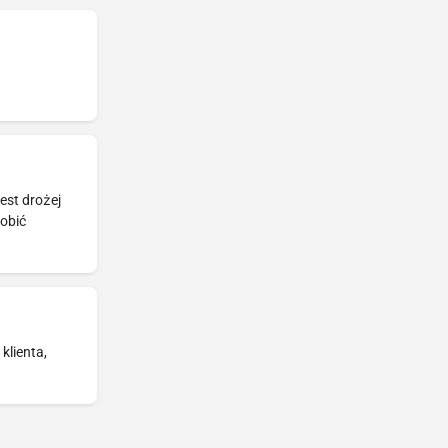
est drożej
robić
klienta,