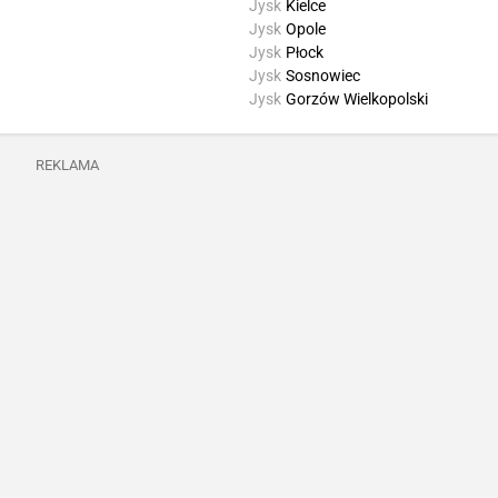
Jysk
Kielce
Jysk
Opole
Jysk
Płock
Jysk
Sosnowiec
Jysk
Gorzów Wielkopolski
REKLAMA