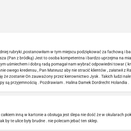
dniej rubryki ,postanowiłam w tym miejscu podziękować za fachową i b
a (Pan z bródką) Jest to osoba kompetentna i bardzo uprzejma na mi
zym uśmiechem i dobrą radą pomagał nam wybrać odpowiedni towar ( k
anie owego kredensu , Pan Mateusz aby nie stracić klientów , załatwił z Ra
ę że zostanie On zauważony przez kierownictwo Jysk . Takich ludzi nal
y są przyjemnością . Pozdrawiam . Halina Damek Dordrecht Holandia .
 całkiem inną w kartonie a obsługa jest ślepa nie dość że w okularach 
ak by te ulice były brudne . nie polecam jebać ten sklep.