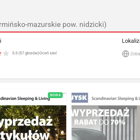
rmińsko-mazurskie pow. nidzicki)
i
Lokaliz
3.3 (57 głosów)
Oceń sieć
Zoba
NOWA