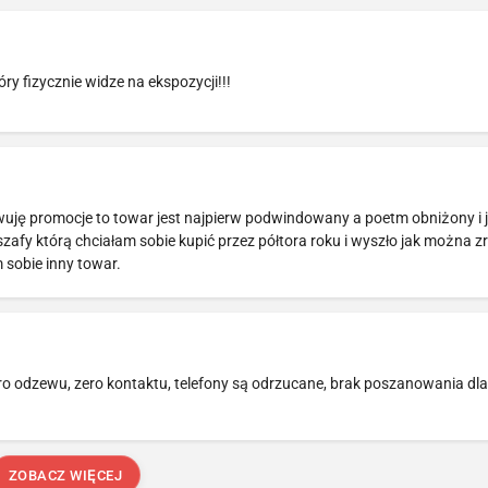
ry fizycznie widze na ekspozycji!!!
erwuję promocje to towar jest najpierw podwindowany a poetm obniżony i j
afy którą chciałam sobie kupić przez półtora roku i wyszło jak można z
 sobie inny towar.
o odzewu, zero kontaktu, telefony są odrzucane, brak poszanowania dla 
ZOBACZ WIĘCEJ