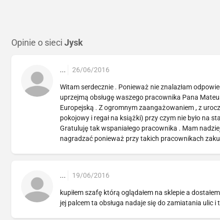
Opinie o sieci
Jysk
...
26/06/2016
Witam serdecznie . Ponieważ nie znalazłam odpowie
uprzejmą obsługę waszego pracownika Pana Mateusz
Europejską . Z ogromnym zaangażowaniem , z uroc
pokojowy i regał na książki) przy czym nie było na st
Gratuluję tak wspaniałego pracownika . Mam nadziej
nagradzać ponieważ przy takich pracownikach zakup
...
19/06/2016
kupiłem szafę którą oglądałem na sklepie a dostałem
jej palcem ta obsługa nadaje się do zamiatania ulic i t