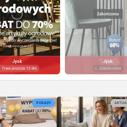
Jysk
Jysk
Trwa jeszcze 12 dni
Zakończona
PORADY
AKTUA