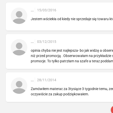
...
15/03/2016
Jestem wściekła od kiedy nie sprzedaje się towaru któ
...
03/12/2015
opinia chyba nie jest najlepsza- bo jak widzę a obs
niż przed promocją . Obserwowałam na przykładzie sz
promocje. To tylko patrzłam na szafe a teraz poddam
...
28/11/2014
Zamówiłem materac za 3tysiące 3 tygodnie temu, zer
oczywiście za zakup podziękowałem.