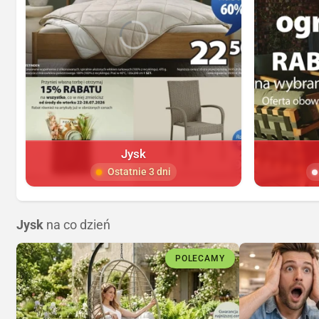
Jysk
Ostatnie 3 dni
Jysk
na co dzień
POLECAMY