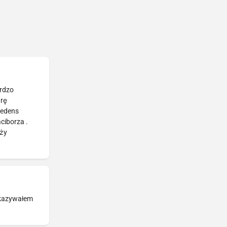
ardzo
arę
redens
ciborza .
eży
pokazywałem