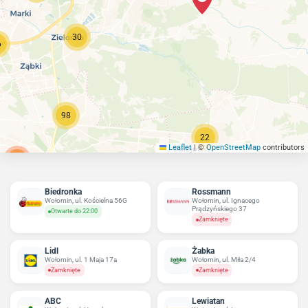
30
6
98
22
Leaflet
|
©
OpenStreetMap
contributors
266
Biedronka
Rossmann
Wołomin, ul. Kościelna 56G
Wołomin, ul. Ignacego
Prądzyńskiego 37
Otwarte do 22:00
Zamknięte
Lidl
Żabka
Wołomin, ul. 1 Maja 17a
Wołomin, ul. Miła 2/4
Zamknięte
Zamknięte
ABC
Lewiatan