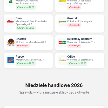
Wołomin, ul. Henryka
Wołomin, ul. Ignacego
Sienkiewicza 17A
Prądzyńskiego 20 C
Otwarte do 16:00
Zamknięte
Dino
Groszek
Klembów, ul. Gen. Franciszka
Kobyłka, ul. Nadarzyn 8
Żymirskiego 80
Zamknięte
Otwarte do 20:00
Chorten
Delikatesy Centrum
Wołomin, ul. Jana Matejki 23
Wołomin, ul. Wileńska 61a
Zamknięte
Zamknięte
Pepco
Odido
Wołomin, ul. Kościelna 5/7
Wołomin, ul. Lipińska 42
Otwarte do 18:00
Otwarte do 18:00
Niedziele handlowe 2026
Sprawdź w które niedziele sklepy będą otwarte