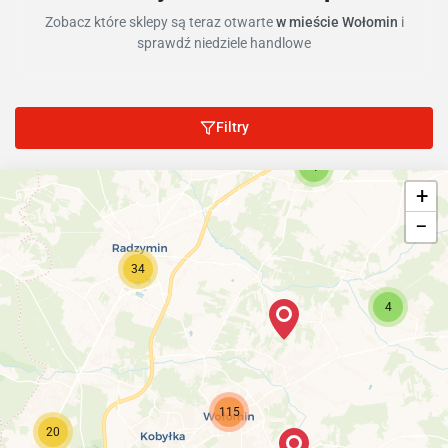
Zobacz które sklepy są teraz otwarte
w mieście Wołomin
i
sprawdź niedziele handlowe
Filtry
4
+
−
34
4
115
20