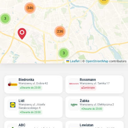
346
3
236
3
Leaflet
|
©
OpenStreetMap
contributors
Biedronka
Rossmann
Warszawa, ul. Dobra 42
Warszawa, ul. Tamka 17
Otwarte do 23:00
Zamknięte
Lidl
Żabka
Warszawa, ul. Józefa
Warszawa, ul. Elektryczna 2
Sierakowskiego 4
Otwarte do 23:00
Otwarte do 23:00
ABC
Lewiatan