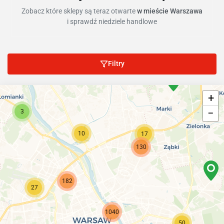
Zobacz które sklepy są teraz otwarte
w mieście Warszawa
i sprawdź niedziele handlowe
Filtry
+
−
3
10
17
130
182
27
1040
50