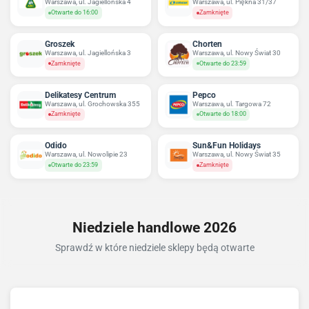
Warszawa, ul. Jagiellońska 4
Warszawa, ul. Piękna 31/37
Otwarte do 16:00
Zamknięte
Groszek
Chorten
Warszawa, ul. Jagiellońska 3
Warszawa, ul. Nowy Świat 30
Zamknięte
Otwarte do 23:59
Delikatesy Centrum
Pepco
Warszawa, ul. Grochowska 355
Warszawa, ul. Targowa 72
Zamknięte
Otwarte do 18:00
Odido
Sun&Fun Holidays
Warszawa, ul. Nowolipie 23
Warszawa, ul. Nowy Świat 35
Otwarte do 23:59
Zamknięte
Niedziele handlowe 2026
Sprawdź w które niedziele sklepy będą otwarte