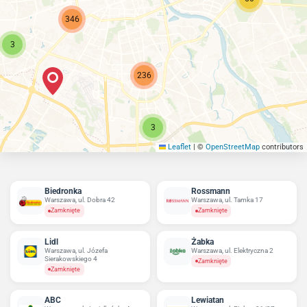
346
3
236
3
Leaflet
|
©
OpenStreetMap
contributors
Biedronka
Rossmann
Warszawa, ul. Dobra 42
Warszawa, ul. Tamka 17
Zamknięte
Zamknięte
Lidl
Żabka
Warszawa, ul. Józefa
Warszawa, ul. Elektryczna 2
Sierakowskiego 4
Zamknięte
Zamknięte
ABC
Lewiatan