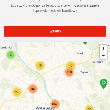
Zobacz które sklepy są teraz otwarte
w mieście Warszawa
i sprawdź niedziele handlowe
Filtry
+
−
3
10
17
130
182
27
1040
50