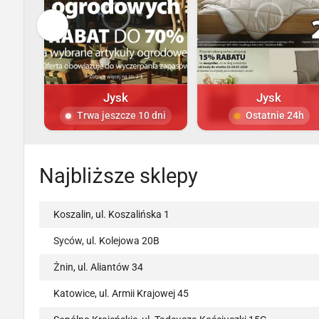
Jysk
Jysk
Trwa jeszcze 10 dni
Ostatnie 24h
Najbliższe sklepy
Koszalin, ul. Koszalińska 1
Syców, ul. Kolejowa 20B
Żnin, ul. Aliantów 34
Katowice, ul. Armii Krajowej 45