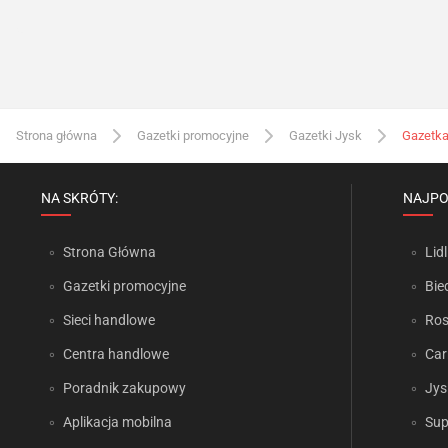
Strona główna
Gazetki promocyjne
Gazetki Jysk
Gazetka
NA SKRÓTY:
NAJPO
Strona Główna
Lidl
Gazetki promocyjne
Bie
Sieci handlowe
Ro
Centra handlowe
Car
Poradnik zakupowy
Jys
Aplikacja mobilna
Sup