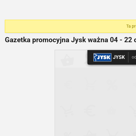
Ta pr
Gazetka promocyjna Jysk ważna
04 - 22 
JYSK
od