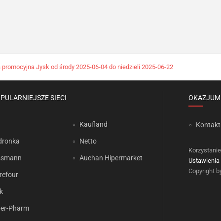
 promocyjna Jysk od środy 2025-06-04 do niedzieli 2025-06-22
PULARNIEJSZE SIECI
OKAZJUM
Kaufland
Kontakt
dronka
Netto
Korzystanie
ssmann
Auchan Hipermarket
Ustawienia 
Copyright 
refour
k
er-Pharm