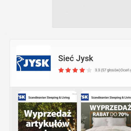
Sieć Jysk
3.3 (57 głosów)
Oceń 