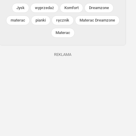
Jysk
wyprzedaż
Komfort
Dreamzone
materac
pianki
ręcznik
Materac Dreamzone
Materac
POLOmarket
POLOmarket
Trwa jeszcze 33 dni
Ostatnie 3 dni
REKLAMA