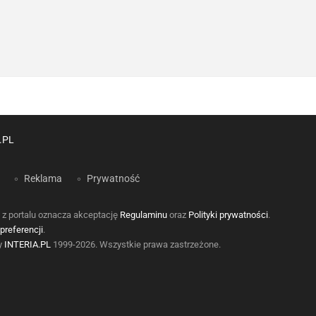
.PL
Reklama
Prywatność
 z portalu oznacza akceptację
Regulaminu
oraz
Polityki prywatności
.
preferencji
.
by
INTERIA.PL
1999-2026. Wszystkie prawa zastrzeżone.