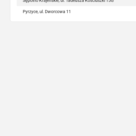
Sępólno Krajeńskie, ul. Tadeusza Kościuszki 15G
Pyrzyce, ul. Dworcowa 11