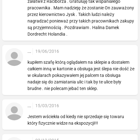
załatwił z Raciborza . Gratuluję tak wspaniałego
pracownika . Mam nadzieję że zostanie On zauważony
przez kierownictwo Jysk . Takich ludzi należy
nagradzać ponieważ przy takich pracownikach zakupy
są przyjemnością . Pozdrawiam . Halina Damek
Dordrecht Holandia .
...
19/06/2016
kupiłem szafę którą oglądałem na sklepie a dostałem
całkiem inną w kartonie a obsługa jest ślepa nie dość że
w okularach pokazywałem jej palcem ta obsługa
nadaje się do zamiatania ulic i tak by te ulice były
brudne . nie polecam jebać ten sklep.
...
15/03/2016
Jestem wściekła od kiedy nie sprzedaje się towaru
który fizycznie widze na ekspozycji!!!