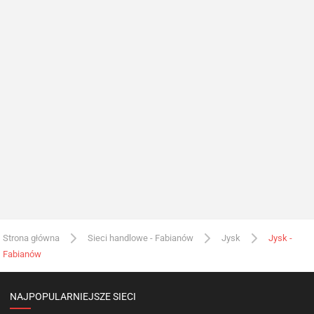
Strona główna
Sieci handlowe - Fabianów
Jysk
Jysk -
Fabianów
NAJPOPULARNIEJSZE SIECI