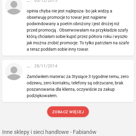
...
03/12/2015
opinia chyba nie jest najlepsza- bo jak widzę a
obserwuję promocje to towar jest najpierw
podwindowany a poetm obniżony i jest drożej niż
przed promocją . Obserwowałam na przykładzie szafy
którą chciałam sobie kupić przez półtora roku i wyszło
jak można zrobić promocje. To tylko patrzłam na szafe
a teraz poddam sobie inny towar.
...
28/11/2014
Zamówiłem materac za 3tysiące 3 tygodnie temu, zero
odzewu, zero kontaktu, telefony są odrzucane, brak
poszanowania dla klienta, oczywiście za zakup
podziękowałem.
ZOBACZ WIĘCEJ
Inne sklepy i sieci handlowe - Fabianów