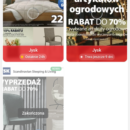
Jysk
Jysk
Ostatnie 24h
Trwa jeszcze 9 dni
NOWA