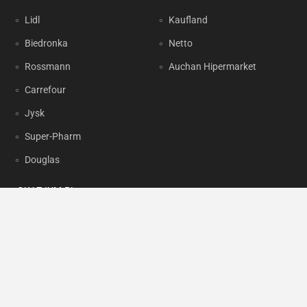
Lidl
Kaufland
Biedronka
Netto
Rossmann
Auchan Hipermarket
Carrefour
Jysk
Super-Pharm
Douglas
OKAZJUM.PL
Kontakt
Reklama
Prywatność
Korzystanie z portalu oznacza akceptację
Regulaminu
oraz
Polityki
prywatności
.
Ustawienia preferencji
.
Copyright by
INTERIA.PL
1999-2026. Wszystkie prawa zastrzeżone.