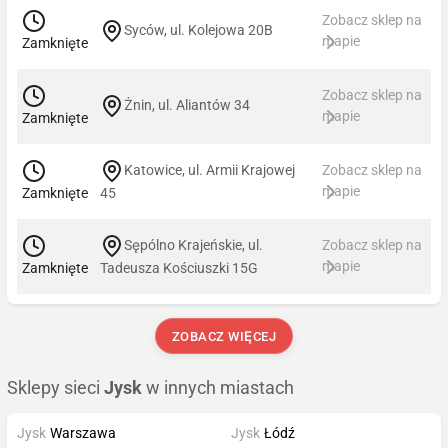
Zobacz sklep na
Syców, ul. Kolejowa 20B
mapie
Zamknięte
Zobacz sklep na
Żnin, ul. Aliantów 34
mapie
Zamknięte
Katowice, ul. Armii Krajowej
Zobacz sklep na
mapie
Zamknięte
45
Sępólno Krajeńskie, ul.
Zobacz sklep na
mapie
Zamknięte
Tadeusza Kościuszki 15G
ZOBACZ WIĘCEJ
Sklepy sieci
Jysk
w innych miastach
Jysk
Warszawa
Jysk
Łódź