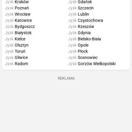
Jysk
Kraków
Jysk
Gdańsk
Jysk
Poznań
Jysk
Szczecin
Jysk
Wrocław
Jysk
Lublin
Jysk
Katowice
Jysk
Częstochowa
Jysk
Bydgoszcz
Jysk
Rzeszów
Jysk
Białystok
Jysk
Gdynia
Jysk
Kielce
Jysk
Bielsko-Biała
Jysk
Olsztyn
Jysk
Opole
Jysk
Toruń
Jysk
Płock
Jysk
Gliwice
Jysk
Sosnowiec
Jysk
Radom
Jysk
Gorzów Wielkopolski
REKLAMA