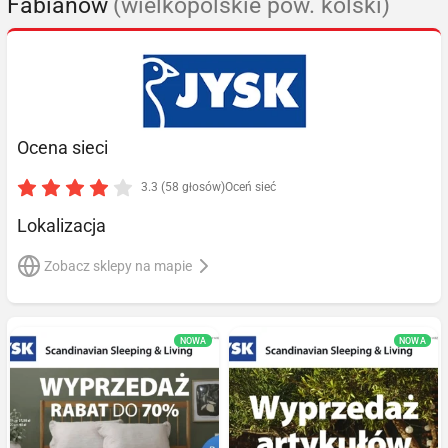
Fabianów
(wielkopolskie pow. kolski)
Ocena sieci
3.3 (58 głosów)
Oceń sieć
Lokalizacja
Zobacz sklepy na mapie
NOWA
NOWA