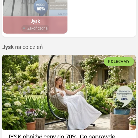
Jysk
Zakończona
Jysk
na co dzień
POLECAMY
JYSK obniżył ceny do 70%. Co naprawdę