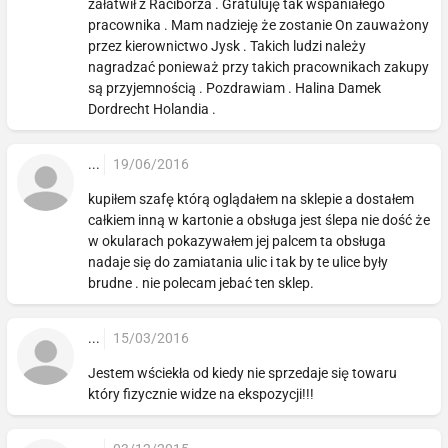
załatwił z Raciborza . Gratuluję tak wspaniałego
pracownika . Mam nadzieję że zostanie On zauważony
przez kierownictwo Jysk . Takich ludzi należy
nagradzać ponieważ przy takich pracownikach zakupy
są przyjemnością . Pozdrawiam . Halina Damek
Dordrecht Holandia .
...
19/06/2016
kupiłem szafę którą oglądałem na sklepie a dostałem
całkiem inną w kartonie a obsługa jest ślepa nie dość że
w okularach pokazywałem jej palcem ta obsługa
nadaje się do zamiatania ulic i tak by te ulice były
brudne . nie polecam jebać ten sklep.
...
15/03/2016
Jestem wściekła od kiedy nie sprzedaje się towaru
który fizycznie widze na ekspozycji!!!