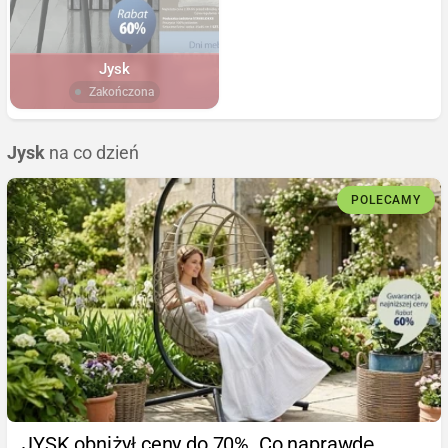
Jysk
Zakończona
Jysk
na co dzień
POLECAMY
JYSK obniżył ceny do 70%. Co naprawdę