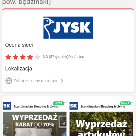
pow. będziński)
Ocena sieci
3.3 (57 głosów)
Oceń sieć
Lokalizacja
Zobacz sklepy na mapie
NOWA
NOWA