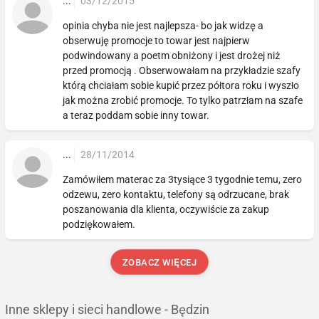
...
03/12/2015
opinia chyba nie jest najlepsza- bo jak widzę a
obserwuję promocje to towar jest najpierw
podwindowany a poetm obniżony i jest drożej niż
przed promocją . Obserwowałam na przykładzie szafy
którą chciałam sobie kupić przez półtora roku i wyszło
jak można zrobić promocje. To tylko patrzłam na szafe
a teraz poddam sobie inny towar.
...
28/11/2014
Zamówiłem materac za 3tysiące 3 tygodnie temu, zero
odzewu, zero kontaktu, telefony są odrzucane, brak
poszanowania dla klienta, oczywiście za zakup
podziękowałem.
ZOBACZ WIĘCEJ
Inne sklepy i sieci handlowe - Będzin