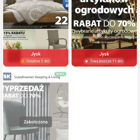
Jysk
Jysk
Ostatnie 2 dni
Trwa jeszcze 11 dni
NOWA