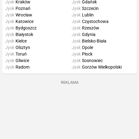
Jysk
Kraków
Jysk
Gdańsk
Jysk
Poznań
Jysk
Szczecin
Jysk
Wrocław
Jysk
Lublin
Jysk
Katowice
Jysk
Częstochowa
Jysk
Bydgoszcz
Jysk
Rzeszów
Jysk
Białystok
Jysk
Gdynia
Jysk
Kielce
Jysk
Bielsko-Biała
Jysk
Olsztyn
Jysk
Opole
Jysk
Toruń
Jysk
Płock
Jysk
Gliwice
Jysk
Sosnowiec
Jysk
Radom
Jysk
Gorzów Wielkopolski
REKLAMA