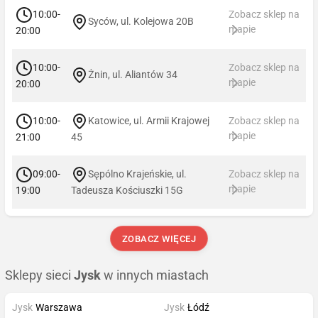
10:00-
Zobacz sklep na
Syców, ul. Kolejowa 20B
mapie
20:00
10:00-
Zobacz sklep na
Żnin, ul. Aliantów 34
mapie
20:00
10:00-
Katowice, ul. Armii Krajowej
Zobacz sklep na
mapie
21:00
45
09:00-
Sępólno Krajeńskie, ul.
Zobacz sklep na
mapie
19:00
Tadeusza Kościuszki 15G
ZOBACZ WIĘCEJ
Sklepy sieci
Jysk
w innych miastach
Jysk
Warszawa
Jysk
Łódź