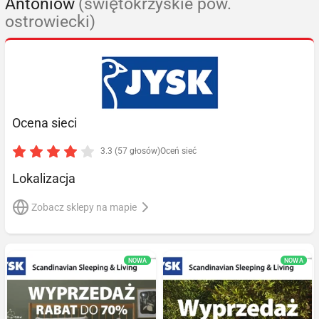
Antoniów
(świętokrzyskie pow.
ostrowiecki)
Ocena sieci
3.3 (57 głosów)
Oceń sieć
Lokalizacja
Zobacz sklepy na mapie
NOWA
NOWA