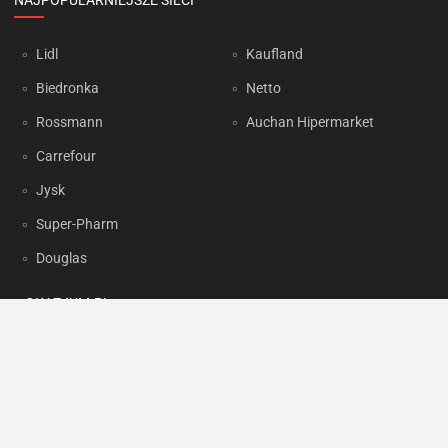
NAJPOPULARNIEJSZE SIECI
Lidl
Kaufland
Biedronka
Netto
Rossmann
Auchan Hipermarket
Carrefour
Jysk
Super-Pharm
Douglas
OKAZJUM.PL
Kontakt
Reklama
Prywatność
Korzystanie z portalu oznacza akceptację
Regulaminu
oraz
Polityki
prywatności
.
Ustawienia preferencji
.