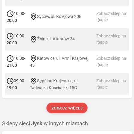
10:00-
Zobacz sklep na
Syców, ul. Kolejowa 20B
mapie
20:00
10:00-
Zobacz sklep na
Żnin, ul. Aliantów 34
mapie
20:00
10:00-
Katowice, ul. Armii Krajowej
Zobacz sklep na
mapie
21:00
45
09:00-
Sępólno Krajeńskie, ul.
Zobacz sklep na
mapie
19:00
Tadeusza Kościuszki 15G
ZOBACZ WIĘCEJ
Sklepy sieci
Jysk
w innych miastach