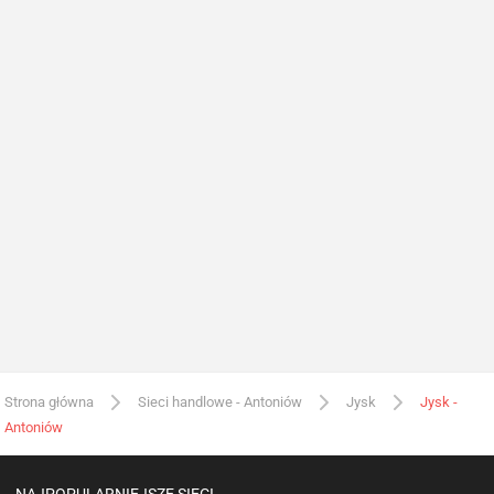
Strona główna
Sieci handlowe - Antoniów
Jysk
Jysk -
Antoniów