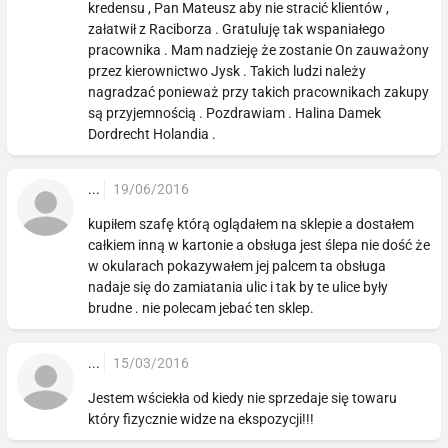
kredensu , Pan Mateusz aby nie stracić klientów ,
załatwił z Raciborza . Gratuluję tak wspaniałego
pracownika . Mam nadzieję że zostanie On zauważony
przez kierownictwo Jysk . Takich ludzi należy
nagradzać ponieważ przy takich pracownikach zakupy
są przyjemnością . Pozdrawiam . Halina Damek
Dordrecht Holandia .
...
19/06/2016
kupiłem szafę którą oglądałem na sklepie a dostałem
całkiem inną w kartonie a obsługa jest ślepa nie dość że
w okularach pokazywałem jej palcem ta obsługa
nadaje się do zamiatania ulic i tak by te ulice były
brudne . nie polecam jebać ten sklep.
...
15/03/2016
Jestem wściekła od kiedy nie sprzedaje się towaru
który fizycznie widze na ekspozycji!!!