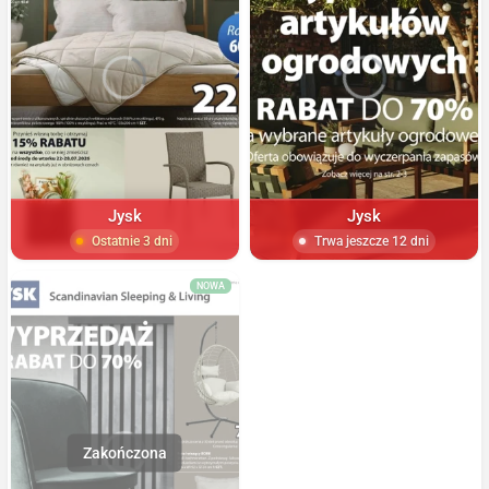
Jysk
Jysk
Ostatnie 3 dni
Trwa jeszcze 12 dni
NOWA