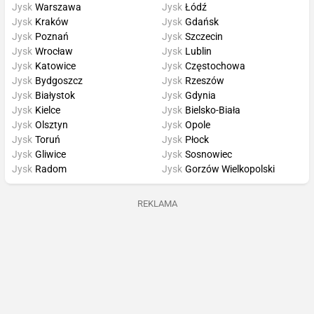
Jysk
Warszawa
Jysk
Łódź
Jysk
Kraków
Jysk
Gdańsk
Jysk
Poznań
Jysk
Szczecin
Jysk
Wrocław
Jysk
Lublin
Jysk
Katowice
Jysk
Częstochowa
Jysk
Bydgoszcz
Jysk
Rzeszów
Jysk
Białystok
Jysk
Gdynia
Jysk
Kielce
Jysk
Bielsko-Biała
Jysk
Olsztyn
Jysk
Opole
Jysk
Toruń
Jysk
Płock
Jysk
Gliwice
Jysk
Sosnowiec
Jysk
Radom
Jysk
Gorzów Wielkopolski
REKLAMA