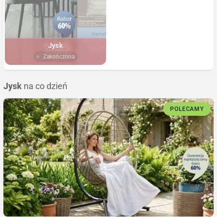
Jysk
Zakończona
Jysk
na co dzień
POLECAMY