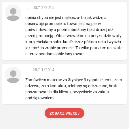
...
03/12/2015
opinia chyba nie jest najlepsza- bo jak widzę a
obserwuję promocje to towar jest najpierw
podwindowany a poetm obniżony i jest drożej niż
przed promocją . Obserwowałam na przykładzie szafy
którą chciałam sobie kupić przez półtora roku i wyszło
jak można zrobić promocje. To tylko patrzłam na szafe
a teraz poddam sobie inny towar.
...
28/11/2014
Zamówiłem materac za 3tysiące 3 tygodnie temu, zero
odzewu, zero kontaktu, telefony są odrzucane, brak
poszanowania dla klienta, oczywiście za zakup
podziękowałem.
ZOBACZ WIĘCEJ